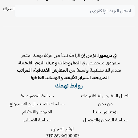
اشترك
في
دريمورا
، نؤمن إن الراحة تبدأ من غرفة نومك. متجر
سعودي متخصص في
المفروشات وغرف النوم الفخمة
،
نقدم لك تشكيلة واسعة من
المفارش الفندقية، المراتب
المريحة، السراير الأنيقة، والوسائد الفاخرة
.
روابط تهمك
افضل المفارش لغرفة نومك
سياسة الخصوصية
من نحن
سياسات الاستبدال و الاسترجاع
رؤيتنا ورسالتنا
الشروط والأحكام
سياسة الشحن والتوصيل
سياسة الضمان
الرقم الضريبي
313126236200003