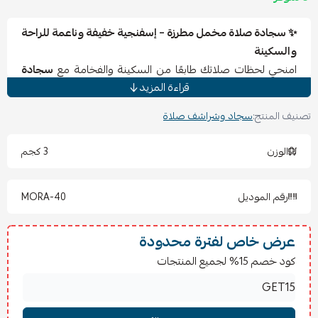
✨ سجادة صلاة مخمل مطرزة – إسفنجية خفيفة وناعمة للراحة
والسكينة
امنحي لحظات صلاتك طابعًا من السكينة والفخامة مع
سجادة
قراءة المزيد
صلاة مخملية مطرزة
تجمع بين الراحة والأناقة. صُنعت من
المخمل الناعم ليمنحك إحساسًا لطيفًا عند الملمس، مدعومة
تصنيف المنتج:
سجاد وشراشف صلاة
بطبقة إسفنجية خفيفة لتخفيف الضغط على الركبتين والقدمين
أثناء السجود والجلوس.
الوزن
3 كجم
تتميز بخفة وزنها مما يجعلها عملية وسهلة الحمل في حقيبة اليد
أو السفر، كما أن التطريز الأنيق يضيف لمسة جمالية تعكس
رقم الموديل
MORA-40
روحانية الصلاة وتليق بكل الأذواق. مثالية للاستخدام اليومي،
ولتقديمها كهدية راقية تعبّر عن العناية والذوق الرفيع.
عرض خاص لفترة محدودة
كود خصم 15% لجميع المنتجات