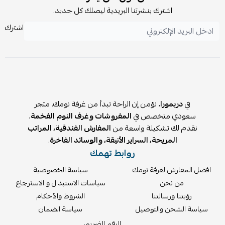
لا يُستخدم المبيض أو التنشيف الآلي.
اشترك بنشرتنا البريدية ليصلك كل جديد.
يمكن الكي بدرجة حرارة تصل إلى 200° مئوية.
اشترك
لا يُستخدم التنظيف الجاف.
يمكن استخدام شريط التحشية لتقصير الستائر بدون خياطة.
في
دريمورا
، نؤمن إن الراحة تبدأ من غرفة نومك. متجر
سعودي متخصص في
المفروشات وغرف النوم الفخمة
،
نقدم لك تشكيلة واسعة من
المفارش الفندقية، المراتب
المريحة، السراير الأنيقة، والوسائد الفاخرة
.
روابط تهمك
افضل المفارش لغرفة نومك
سياسة الخصوصية
من نحن
سياسات الاستبدال و الاسترجاع
رؤيتنا ورسالتنا
الشروط والأحكام
سياسة الشحن والتوصيل
سياسة الضمان
الرقم الضريبي