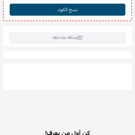
المساحة: 4.20 م²
المحتويات:
زوج ستائر (2 قطعة)
مرابط ستائر متناسقة
الخامة:
إضافة ملاحظة
قطن 100%
✨ المميزات:
تصميم أنيق بنسيج خطي يمنح النافذة مظهراً أطول.
مرابط متناسقة تضيف لمسة زخرفية راقية.
تسمح بدخول الضوء الطبيعي مع تقليل الوهج.
توفر خصوصية مريحة خلال النهار.
شريط تعليق عملي لخيارات تركيب متعددة.
خامة قطنية طبيعية ناعمة ومتينة.
مثالية للحلول متعددة الطبقات مع الستائر الأخرى.
سهلة التنسيق مع مختلف أنماط الديكور.
🧽 العناية والتنظيف:
يغسل بالغسالة على درجة حرارة 40° مئوية.
كن أول من يعرف!