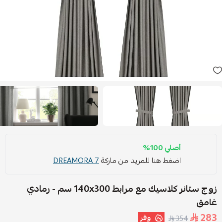
أصلي 100%
اضغط هنا للمزيد من ماركة
DREAMORA 7
زوج ستائر كلاسيك مع مرابط ‎140x300 سم‏ - رمادي
غامق
283
وفر
354