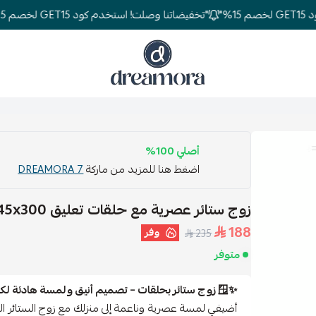
"تخفيضاتنا وصلت! استخدم كود GET15 لخصم 15%"
دريمورا للمفارش وأثاث غرف النوم
أصلي 100%
اضغط هنا للمزيد من ماركة
DREAMORA 7
زوج ستائر عصرية مع حلقات تعليق ‎145x300 سم - أبيض
188
وفر
235
متوفر
✨🪟 زوج ستائر بحلقات – تصميم أنيق ولمسة هادئة لكل غرفة
أضيفي لمسة عصرية وناعمة إلى منزلك مع زوج الستائر ا