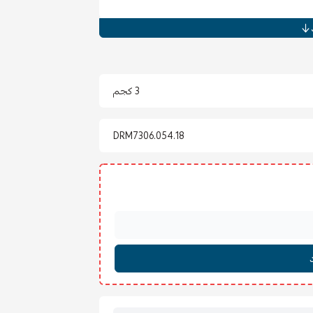
لوهج داخل الغرفة، مع توفير خصوصية مريحة
شغيل الإضاءة الداخلية.
ة، كما تجعلها سهلة الحركة والانزلاق على عمود
3 كجم
قاومة للبهتان وتحافظ على لونها وجمالها حتى
DRM7306.054.18