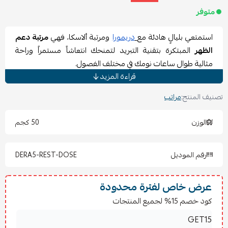
متوفر
استمتعي بليالٍ هادئة مع
دريمورا
ومرتبة ألاسكا، فهي
مرتبة دعم
الظهر
المبتكرة بتقنية التبريد لتمنحك انتعاشاً مستمراً وراحة
مثالية طوال ساعات نومك في مختلف الفصول.
مواصفات مرتبة دعم الظهر
قراءة المزيد
اسم المنتج: مرتبة ألاسكا
تصنيف المنتج:
مراتب
التصنيف:
مراتب
الارتفاع: 30 سم (±1 سم)
الوزن
50 كجم
التقنية: إسفنج بارد COOLMAX
نظام النوابض: بوكت سبرنق منفصل
رقم الموديل
DERA5-REST-DOSE
بلد الصنع: الصين
مميزات مرتبة دعم الظهر
تعمل هذه
مرتبة دعم الظهر
عرض خاص لفترة محدودة
على توفير راحة عميقة وتبريد
فائق أثناء النوم.
كود خصم 15% لجميع المنتجات
تقنية COOLMAX تضمن لك شعوراً بالانتعاش الدائم بفضل
خصائصها المبتكرة في التهوية.