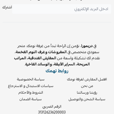
لضمان الأمان، خاصة في البيوت التي بها أطفال.
اشترك
في
دريمورا
، نؤمن إن الراحة تبدأ من غرفة نومك. متجر
سعودي متخصص في
المفروشات وغرف النوم الفخمة
،
نقدم لك تشكيلة واسعة من
المفارش الفندقية، المراتب
المريحة، السراير الأنيقة، والوسائد الفاخرة
.
روابط تهمك
افضل المفارش لغرفة نومك
سياسة الخصوصية
من نحن
سياسات الاستبدال و الاسترجاع
رؤيتنا ورسالتنا
الشروط والأحكام
سياسة الشحن والتوصيل
سياسة الضمان
الرقم الضريبي
313126236200003