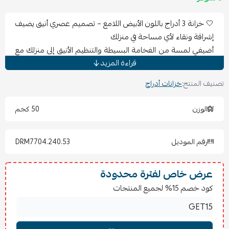
🤍 خزانة 3 أدراج باللون الأبيض اللامع – تصميم عصري أنيق يضيف
إشراقة ونقاء لأي مساحة في منزلك
أضيفي لمسة من الفخامة البسيطة والتنظيم الأنيق إلى منزلك مع
قراءة المزيد
خزانة الأدراج البيضاء اللامعة بـ3 أدراج، المصممة لتمنح المكان
إحساسًا بالاتساع والنظافة مع مظهر عصري جذاب.
تصنيف المنتج:
خزانات أدراج
توفر الخزانة مساحة تخزين عملية تساعدك على ترتيب الملابس
والمقتنيات اليومية بسهولة، مع تصميم ثابت وآمن مدعوم
الوزن
50 كجم
بأدوات تثبيت حائطية لضمان الاستقرار وحماية أفراد العائلة داخل
المنزل.
رقم الموديل
DRM7704.240.53
📏
المواصفات:
العرض: 80 سم
العمق: 48 سم
عرض خاص لفترة محدودة
الارتفاع: 78 سم
كود خصم 15% لجميع المنتجات
عرض الدرج الداخلي: 72 سم
عمق الدرج الداخلي: 43 سم
سعة التخزين: 148 لتر