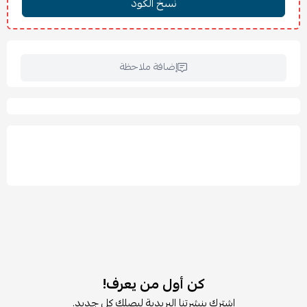
سحب الدرج: 27 سم
اللون: أبيض لامع
✨
المميزات:
تصميم أبيض لامع يمنح لمسة فخامة وإشراق للمكان.
إضافة ملاحظة
3 أدراج عملية لتخزين منظم وسهل الاستخدام.
أدراج سهلة السحب مع آلية توقف لزيادة الأمان.
مزودة بأدوات تثبيت حائطية لثبات وحماية أعلى.
تصميم عصري يناسب غرف النوم والمساحات الحديثة.
سطح لامع سهل التنظيف ويحافظ على مظهره الأنيق.
حل مثالي لتنظيم الملابس والمستلزمات اليومية.
🧽
العناية والتنظيف:
يُنظف بقطعة قماش ناعمة ورطبة.
تجنب استخدام المواد الكاشطة أو القوية للحفاظ على اللمعان.
يُفضل تجفيف السطح بعد التنظيف مباشرة للحفاظ على الشكل
اللامع.
⚠️
ملاحظة:
كن أول من يعرف!
يجب تثبيت الخزانة على الحائط باستخدام أدوات التثبيت المرفقة
اشترك بنشرتنا البريدية ليصلك كل جديد.