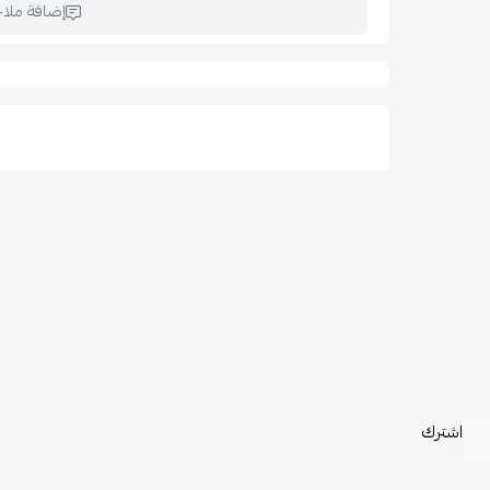
مثالية لغرف النوم أو غرف المعيشة أو المداخل.
إضافة ملا
توفر مظهرًا مرتبًا ولمسة ديكور أنيقة وعصرية.
🧺 الاستخدامات:
مناسبة لتخزين الملابس والأغراض الشخصية.
مثالية كوحدة تخزين لغرف النوم والممرات.
يمكن استخدامها كخزانة جانبية عملية وأنيقة.
🧽 العناية والتنظيف:
يُنظف باستخدام قطعة قماش ناعمة مبللة.
يفضل تجنب المواد الكاشطة للحفاظ على جودة الخشب ول
اشترك