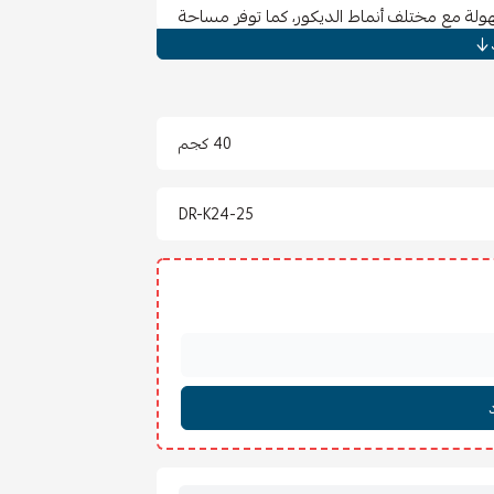
سهولة مع مختلف أنماط الديكور، كما توفر مساحة
ولة.
قة تمنحك مساحة كافية لتخزين الملابس أو المستلزمات
جودة يجعلها خيارًا عمليًا يدوم لفترة طويلة.
40 كجم
DR-K24-25
.
ئدة.