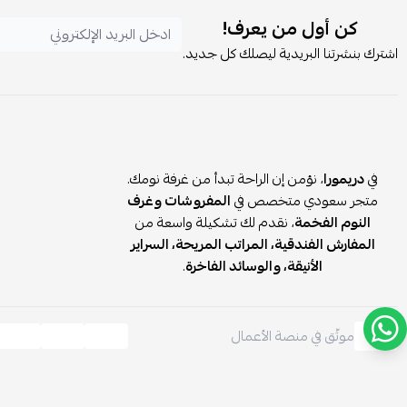
كن أول من يعرف!
اشترك بنشرتنا البريدية ليصلك كل جديد.
في
دريمورا
، نؤمن إن الراحة تبدأ من غرفة نومك.
متجر سعودي متخصص في
المفروشات وغرف
النوم الفخمة
، نقدم لك تشكيلة واسعة من
المفارش الفندقية، المراتب المريحة، السراير
الأنيقة، والوسائد الفاخرة
.
موثّق في منصة الأعمال