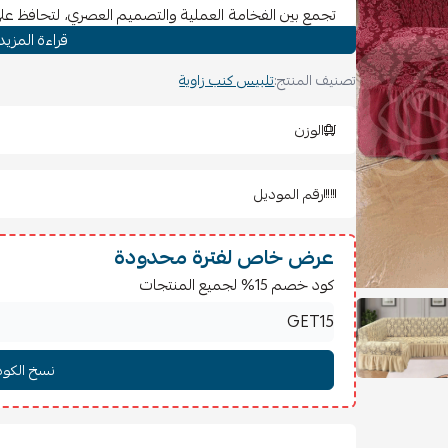
تجمع بين الفخامة العملية والتصميم العصري، لتحافظ على 
قراءة المزيد
تعكس ذوقك المميز.
تصنيف المنتج:
تلبيس كنب زاوية
🧵
المميزات:
خامة جاكار متينة ومرنة تمنح تغطية مثالية وتناسق أني
الوزن
ملمس ناعم ومريح لا يسبب الحساسية.
سهل الفك والتركيب بفضل الخامة المطاطية المرنة.
رقم الموديل
قابل للغسيل المتكرر دون أن يفقد لونه أو مرونته.
يوفر حماية شاملة للكنب ويمنحه مظهراً جديداً خلال 
عرض خاص لفترة محدودة
📏
المقاس:
كود خصم 15% لجميع المنتجات
مناسب للكنب الزاوية (شكل حرف L) بطول إجمالي حتى
6 أمتار تقريباً
🎨
الألوان:
متوفرة بجميع الألوان العصرية لتناسب مختلف الديكورات.
🧺
تعليمات الغسيل والكي: