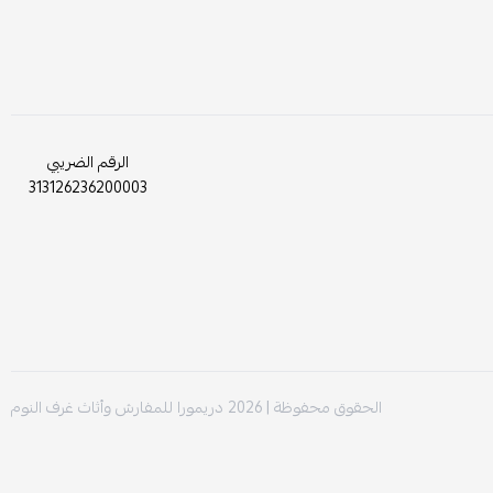
الرقم الضريبي
313126236200003
الحقوق محفوظة | 2026
دريمورا للمفارش وأثاث غرف النوم