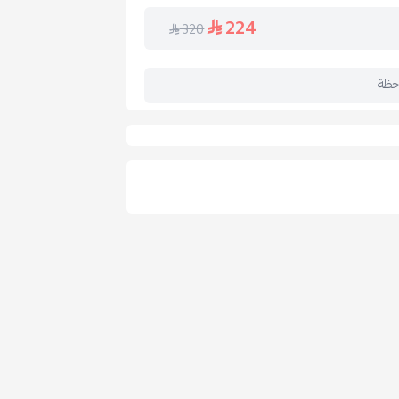
224
320
حظة
ل الكنب.