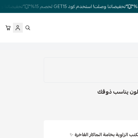
"تخفيضاتنا وصلت! استخدم كود GET15 لخصم 15%"
"تخفيضاتنا وصلت! استخ
كنب الزاوية بخامة الجاكار الفاخرة
✨