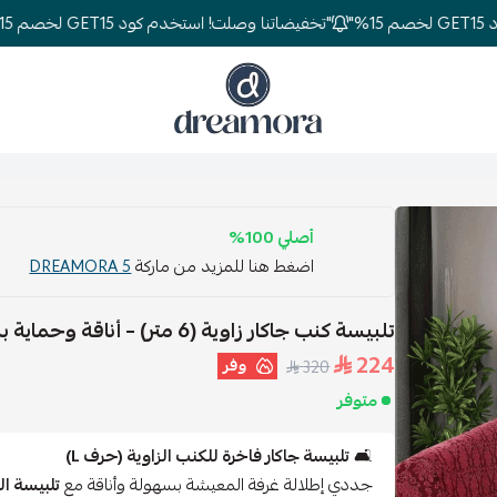
"تخفيضاتنا وصلت! استخدم كود GET15 لخصم 15%"
دريمورا للمفارش وأثاث غرف النوم
أصلي 100%
اضغط هنا للمزيد من ماركة
DREAMORA 5
تلبيسة كنب جاكار زاوية (6 متر) – أناقة وحماية بلون يناسب ذوقك
224
وفر
320
متوفر
🛋️
تلبيسة جاكار فاخرة للكنب الزاوية (حرف L)
جددي إطلالة غرفة المعيشة بسهولة وأناقة مع
تلبيسة ال