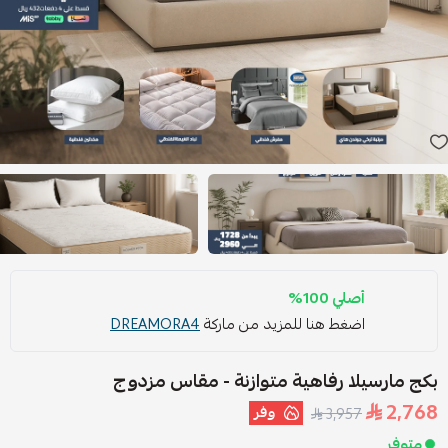
أصلي 100%
اضغط هنا للمزيد من ماركة
DREAMORA4
بكج مارسيلا رفاهية متوازنة - مقاس مزدوج
2,768
وفر
3,957
متوفر