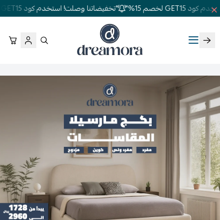
GET1 لخصم 15%"
"تخفيضاتنا وصلت! استخدم كود GET15 لخصم 15%"
دريمورا للمفارش وأثاث غرف النوم