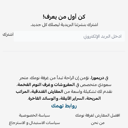
✨ المميزات:
قماش ناعم عالي الكثافة يشبه القطن
كن أول من يعرف!
حشوة صيفية خفيفة (350 GSM بديل الحرير)
طباعة رقمية دقيقة بتصميم عصري
اشترك بنشرتنا البريدية ليصلك كل جديد.
💤 المخدات:
اشترك
العدد: 2 مخدة فندقية
الخامة: قطن 100%
الحشوة: ميكروفيبر ناعم مريح
🎯 لماذا تختار بكج مارسيلا؟
كل احتياجاتك في باكج واحد بدون حيرة
في
دريمورا
، نؤمن إن الراحة تبدأ من غرفة نومك. متجر
أوفر من شراء كل قطعة بشكل منفصل
سعودي متخصص في
المفروشات وغرف النوم الفخمة
،
خصم إضافي 15% على البكج
نقدم لك تشكيلة واسعة من
المفارش الفندقية، المراتب
ضمان 5 سنوات على السرير
المريحة، السراير الأنيقة، والوسائد الفاخرة
.
روابط تهمك
جودة عالية واستثمار طويل المدى
توصيل وتركيب مجاني لجميع المناطق
افضل المفارش لغرفة نومك
سياسة الخصوصية
مثالي للعرسان وتجهيز الشقق الجديدة
من نحن
سياسات الاستبدال و الاسترجاع