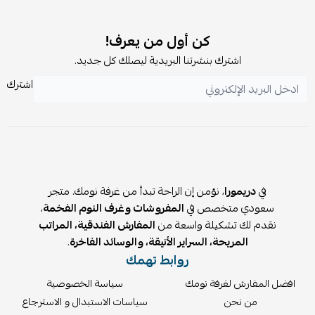
✨ المميزات:
كن أول من يعرف!
قماش ناعم عالي الكثافة يشبه القطن
اشترك بنشرتنا البريدية ليصلك كل جديد.
حشوة صيفية خفيفة 350 GSM (بديل الحرير)
طباعة رقمية دقيقة وثابتة
اشترك
مناسب لأسرة 90×190 و100×200 سم
💤 المخدات:
العدد: 2 مخدة فندقية
الخامة: قطن 100%
الحشوة: ميكروفيبر ناعم
في
دريمورا
، نؤمن إن الراحة تبدأ من غرفة نومك. متجر
🎯 لماذا تختار بكج كيارا؟
سعودي متخصص في
المفروشات وغرف النوم الفخمة
،
نقدم لك تشكيلة واسعة من
كل احتياجاتك في باكج واحد بدون حيرة
المفارش الفندقية، المراتب
المريحة، السراير الأنيقة، والوسائد الفاخرة
.
أوفر من شراء كل قطعة منفصلة
روابط تهمك
خصم إضافي 15%
ضمان 5 سنوات على السرير
افضل المفارش لغرفة نومك
سياسة الخصوصية
توصيل وتركيب مجاني
من نحن
سياسات الاستبدال و الاسترجاع