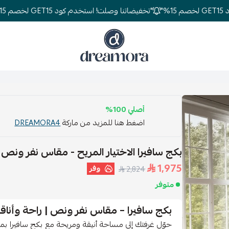
"تخفيضاتنا وصلت! استخدم كود GET15 لخصم 15%"
دريمورا للمفارش وأثاث غرف النوم
أصلي 100%
اضغط هنا للمزيد من ماركة
DREAMORA4
بكج سافيرا الاختيار المريح - مقاس نفر ونص
1,975
وفر
2,824
متوفر
بكج سافيرا – مقاس نفر ونص | راحة وأنا
حوّل غرفتك إلى مساحة أنيقة ومريحة مع بكج سافيرا بم