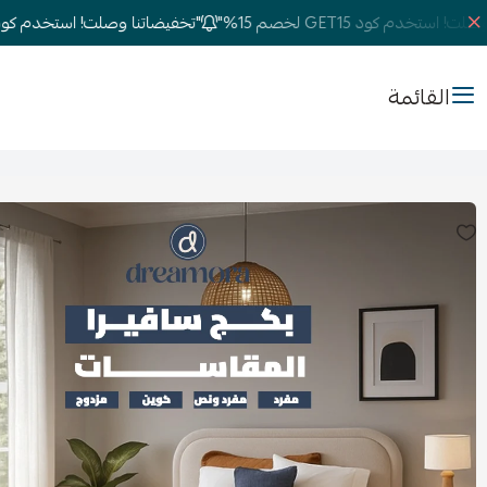
تخدم كود GET15 لخصم 15%"
"تخفيضاتنا وصلت! استخدم كود GET15 لخصم 15%"
القائمة