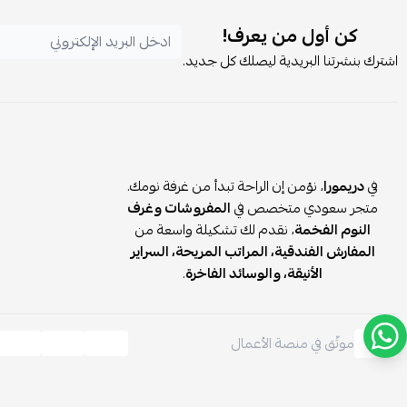
كن أول من يعرف!
اشترك بنشرتنا البريدية ليصلك كل جديد.
في
دريمورا
، نؤمن إن الراحة تبدأ من غرفة نومك.
متجر سعودي متخصص في
المفروشات وغرف
النوم الفخمة
، نقدم لك تشكيلة واسعة من
المفارش الفندقية، المراتب المريحة، السراير
الأنيقة، والوسائد الفاخرة
.
موثّق في منصة الأعمال