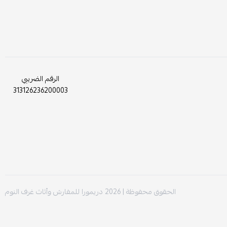
الرقم الضريبي
313126236200003
الحقوق محفوظة | 2026
دريمورا للمفارش وأثاث غرف النوم
 (تركيب ذاتي) بكل سهولة، دون الحاجة إلى فني أو