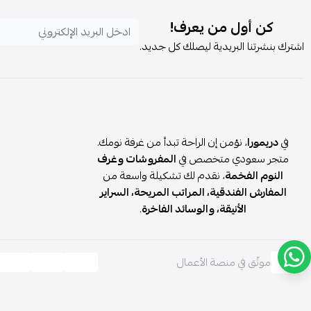
كن أول من يعرف!
اشترك بنشرتنا البريدية ليصلك كل جديد.
في
دريمورا
، نؤمن إن الراحة تبدأ من غرفة نومك.
متجر سعودي متخصص في
المفروشات وغرف
النوم الفخمة
، نقدم لك تشكيلة واسعة من
المفارش الفندقية، المراتب المريحة، السراير
الأنيقة، والوسائد الفاخرة
.
موثّق في منصة الأعمال