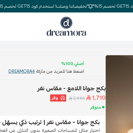
"تخفيضاتنا وصلت! استخدم كود GET15 لخصم 15%"
دريمورا للمفارش وأثاث غرف النوم
أصلي 100%
اضغط هنا للمزيد من ماركة
DREAMORA4
بكج جوانا اللامع - مقاس نفر
1,710
وفر
2,446
متوفر
بكج جوانا – مقاس نفر | ترتيب ذكي يسهّل ح
اختيار مثالي للمساحات الصغيرة بدون التنازل عن الف