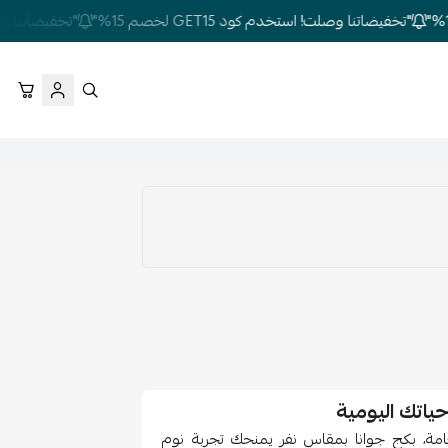
"تخفيضاتنا وصلت! استخدم كود GET15 لخصم 15%"
"تخفيضاتنا وصلت! استخ
ياتك اليومية
خامة، بكج جوانا بمقاس نفر يمنحك تجربة نوم