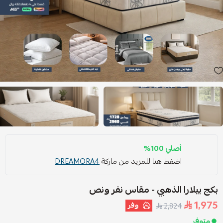
أصلي 100%
اضغط هنا للمزيد من ماركة
DREAMORA4
بكج بيلارا الذهبي - مقاس نفر ونص
1,975
وفر
2,824
متوفر