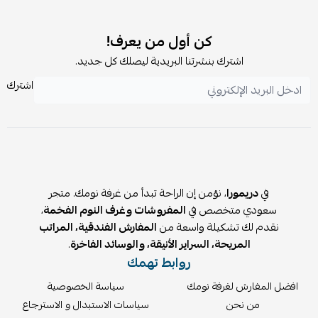
200)
1 غطاء مخدة: 50×75 سم
1 غطاء مخدة بأطراف: 50×75 + 5 سم
كن أول من يعرف!
✨ المميزات:
اشترك بنشرتنا البريدية ليصلك كل جديد.
قماش ناعم عالي الكثافة يشبه القطن
اشترك
حشوة صيفية خفيفة 350 GSM (بديل الحرير)
طباعة رقمية دقيقة وثابتة
مناسب لأسرة 120×200 و140×200 سم
💤 المخدات:
العدد: 2 مخدة فندقية
في
دريمورا
، نؤمن إن الراحة تبدأ من غرفة نومك. متجر
الخامة: قطن 100%
سعودي متخصص في
المفروشات وغرف النوم الفخمة
،
الحشوة: ميكروفيبر ناعم
نقدم لك تشكيلة واسعة من
المفارش الفندقية، المراتب
🎯 لماذا تختار بكج بيلارا؟
المريحة، السراير الأنيقة، والوسائد الفاخرة
.
روابط تهمك
كل احتياجاتك في باكج واحد بدون حيرة
أوفر من شراء كل قطعة بشكل منفصل
افضل المفارش لغرفة نومك
سياسة الخصوصية
خصم إضافي 15%
من نحن
سياسات الاستبدال و الاسترجاع