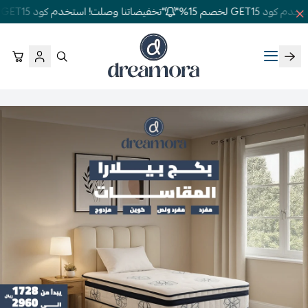
GET1 لخصم 15%"
"تخفيضاتنا وصلت! استخدم كود GET15 لخصم 15%"
دريمورا للمفارش وأثاث غرف النوم