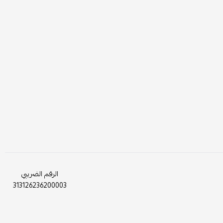
الرقم الضريبي
313126236200003