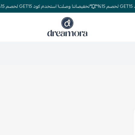
"تخفيضاتنا وصلت! استخدم كود GET15 لخصم 15%"
دريمورا للمفارش وأثاث غرف النوم