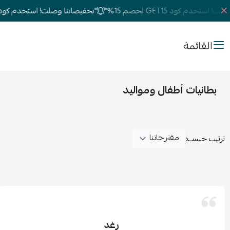
ستخدم كود GET15 لخصم 15%"
"تخفيضاتنا وصلت! استخدم كود GET15 لخصم 15%"
القائمة
بطانيات أطفال ومواليد
ترتيب حسب:
رغد