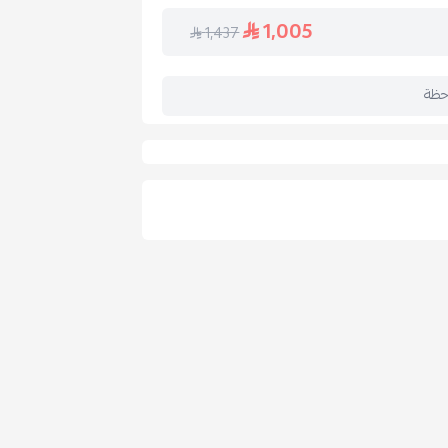
1,005
1,437
حظة