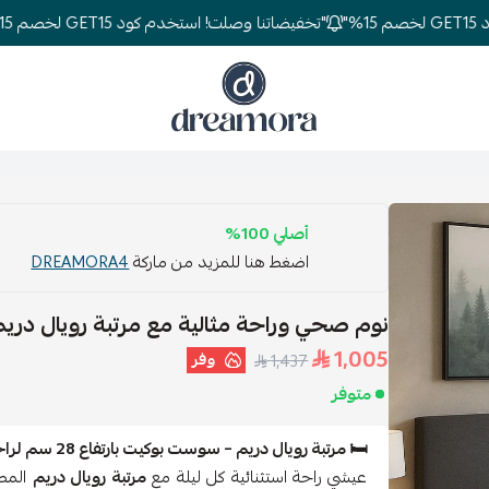
"تخفيضاتنا وصلت! استخدم كود GET15 لخصم 15%"
دريمورا للمفارش وأثاث غرف النوم
أصلي 100%
اضغط هنا للمزيد من ماركة
DREAMORA4
نوم صحي وراحة مثالية مع مرتبة رويال دريم
1,005
وفر
1,437
متوفر
🛏️ مرتبة رويال دريم – سوست بوكيت بارتفاع 28 سم لراحة وأحلام هانئة
عيشي راحة استثنائية كل ليلة مع
مرتبة رويال دريم
المصم