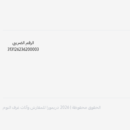
الرقم الضريبي
313126236200003
الحقوق محفوظة | 2026
دريمورا للمفارش وأثاث غرف النوم