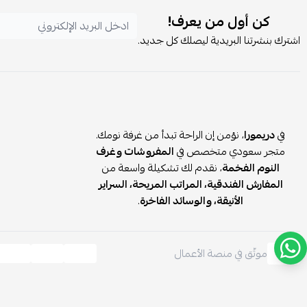
كن أول من يعرف!
اشترك بنشرتنا البريدية ليصلك كل جديد.
في
دريمورا
، نؤمن إن الراحة تبدأ من غرفة نومك.
متجر سعودي متخصص في
المفروشات وغرف
النوم الفخمة
، نقدم لك تشكيلة واسعة من
المفارش الفندقية، المراتب المريحة، السراير
الأنيقة، والوسائد الفاخرة
.
موثّق في منصة الأعمال