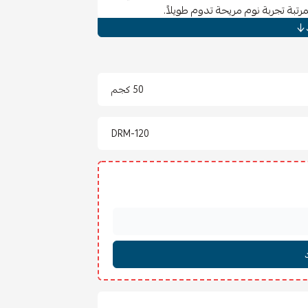
رتبة تجربة نوم مريحة تدوم طويلاً.
وزيع وزن الجسم بشكل متوازن، مما يقلل من
كما أن
قطر السلك 2 مم
يعزز من متانة المرتبة
50 كجم
راحة.
DRM-120
.
مساحات، مما يجعلها الخيار الأمثل لغرفة النوم
ي صحة جسمك وراحة بالك، لتستيقظ كل صباح