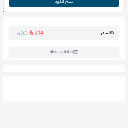
يُجفف في الظل أو على حرارة منخفضة
يُكوى على درجة منخفضة إذا لزم الأمر
الأسئلة الشائعة:
214
السعر
285
هل المفرش ثقيل؟
الحشوة وسط، تمنحك الدفء دون ثقل زائد.
هل يناسب جميع فصول السنة؟
نعم، تصميمه عملي للصيف
والشتاء.
إضافة ملاحظة
هل الألوان ثابتة؟
بالتأكيد، مع الغسيل الصحيح تحافظ على رونقها.