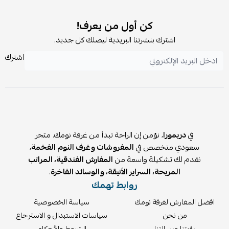
كن أول من يعرف!
اشترك بنشرتنا البريدية ليصلك كل جديد.
اشترك
في
دريمورا
، نؤمن إن الراحة تبدأ من غرفة نومك. متجر
سعودي متخصص في
المفروشات وغرف النوم الفخمة
،
نقدم لك تشكيلة واسعة من
المفارش الفندقية، المراتب
المريحة، السراير الأنيقة، والوسائد الفاخرة
.
روابط تهمك
افضل المفارش لغرفة نومك
سياسة الخصوصية
من نحن
سياسات الاستبدال و الاسترجاع
رؤيتنا ورسالتنا
الشروط والأحكام