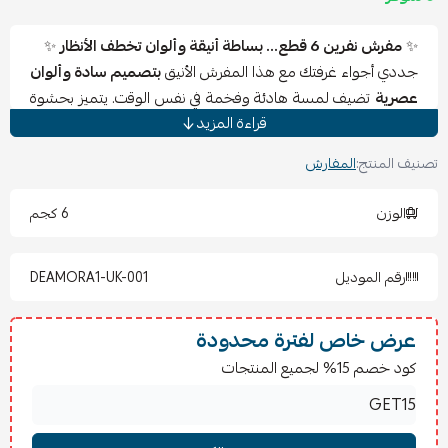
✨
مفرش نفرين 6 قطع… بساطة أنيقة وألوان تخطف الأنظار
✨
جددي أجواء غرفتك مع هذا المفرش الأنيق
بتصميم سادة وألوان
عصرية
تضيف لمسة هادئة وفخمة في نفس الوقت. يتميز بحشوة
قراءة المزيد
وسط تمنحك الدفء والراحة، مع خامة ناعمة تعكس جودة عالية
تدوم طويلاً.
تصنيف المنتج:
المفارش
مكونات الطقم:
الوزن
6 كجم
🛏
1 لحاف نفرين:
220×240 سم
🛏
1 شرشف مغاط:
200×200 سم
رقم الموديل
DEAMORA1-UK-001
🛏
2 كيس مخدة:
50×70 سم
🛏
2 كيس خدادية مربعة:
45×45 سم
عرض خاص لفترة محدودة
تعليمات العناية:
كود خصم 15% لجميع المنتجات
يُغسل بماء بارد أو فاتر وبرفق
يُستخدم مسحوق غسيل لطيف
يُمنع استخدام المبيضات