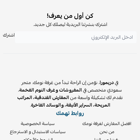
كن أول من يعرف!
اشترك بنشرتنا البريدية ليصلك كل جديد.
اشترك
في
دريمورا
، نؤمن إن الراحة تبدأ من غرفة نومك. متجر
سعودي متخصص في
المفروشات وغرف النوم الفخمة
،
نقدم لك تشكيلة واسعة من
المفارش الفندقية، المراتب
المريحة، السراير الأنيقة، والوسائد الفاخرة
.
روابط تهمك
افضل المفارش لغرفة نومك
سياسة الخصوصية
من نحن
سياسات الاستبدال و الاسترجاع
رؤيتنا ورسالتنا
الشروط والأحكام