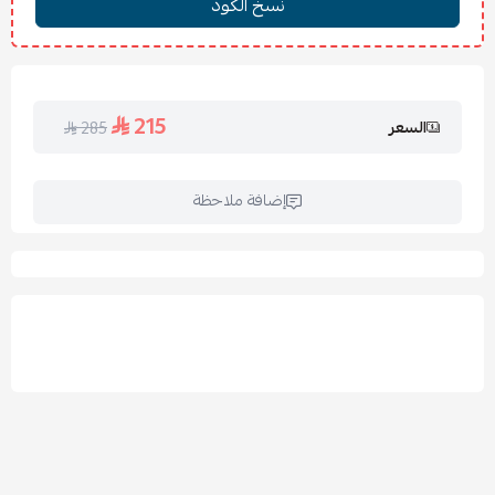
عملي وسهل الاستخدام يوميًا.
تعليمات الغسيل والكي:
يُغسل عند درجة حرارة 30° بلطف.
215
السعر
285
يُمنع استخدام الكلور للحفاظ على الألوان.
يُجفف في الظل أو على حرارة منخفضة.
يمكن الكي بدرجة منخفضة.
إضافة ملاحظة
الأسئلة الشائعة:
س: هل الشرشف مناسب لمرتبة بارتفاع 25-30 سم؟
ج: نعم، الشرشف مغاط دائري يغطي المرتبة بالكامل بإحكام.
س: هل يمكن استخدامه صيف وشتاء؟
ج: مناسب أكثر لفصل الصيف والربيع، ويمكن إضافة بطانية شتوية
معه عند الحاجة.