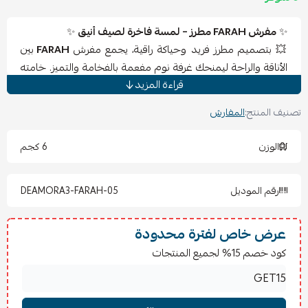
✨
مفرش FARAH مطرز – لمسة فاخرة لصيف أنيق
✨
💥 بتصميم مطرز فريد وحياكة راقية، يجمع مفرش
FARAH
بين
الأناقة والراحة ليمنحك غرفة نوم مفعمة بالفخامة والتميز. خامته
قراءة المزيد
الناعمة تعكس جودة عالية وتضفي لمسة ملكية على سريرك، مما
يجعله الخيار الأمثل لمحبي التفاصيل الراقية.
تصنيف المنتج:
المفارش
المكونات (4 قطع):
الوزن
6 كجم
🛏 1 لحاف دافئ – مقاس 160×210 سم
🛏 1 شرشف مغاط دائري – مقاس 120×200 سم
رقم الموديل
DEAMORA3-FARAH-05
🛏 1 تلبيس مخدة – مقاس 80×50 سم
🛏 1 تلبيس مخدة مربعة – مقاس 50×50 سم
عرض خاص لفترة محدودة
المميزات:
كود خصم 15% لجميع المنتجات
خامة مريحة وناعمة بملمس فاخر.
ألوان عصرية تناسب جميع الأذواق.
شرشف مغاط يغطي المرتبة بإحكام.