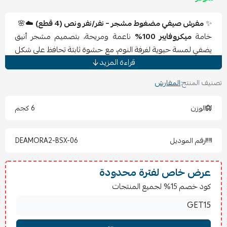
✨
مفرش صيفي مضغوط مشجر – نفر/نفر ونص (4 قطع)
☁️🌸
خامة
ميكروفايبر 100%
ناعمة ومريحة، بتصميم مشجر أنيق
يضفي لمسة حيوية لغرفة النوم، مع حشوة ثابتة تحافظ على شكل
قراءة المزيد
اللحاف بعد الغسيل.
تصنيف المنتج:
المفارش
المحتويات – (4 قطع):
🛏
لحاف
مقاس 160×210 سم
الوزن
6 كجم
🛏
شرشف مغاط دائري
مقاس 120×200 سم
😴
كيس مخدة
مقاس 50×75 سم
رقم الموديل
DEAMORA2-BSX-06
😍
كيس خدادية
مقاس 45×45 سم
تعليمات الغسيل والكي:
عرض خاص لفترة محدودة
يُغسل عند درجة حرارة 30° بدورة لطيفة
كود خصم 15% لجميع المنتجات
يُستخدم مسحوق غسيل لطيف وخالٍ من المبيضات
يُجفف في الظل أو على حرارة منخفضة
يُكوى على حرارة منخفضة عند الحاجة