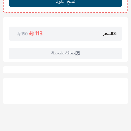
الأسئلة الشائعة:
س: هل المفرش خفيف أو ثقيل؟
ج: هو مفرش صيفي خفيف ومناسب للأجواء الحارة.
113
السعر
150
س: هل يمكن أن يتغير اللون مع الغسيل؟
ج: الألوان ثابتة ومقاومة للبهتان عند اتباع تعليمات الغسيل.
إضافة ملاحظة