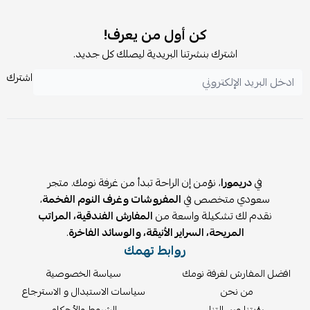
كن أول من يعرف!
اشترك بنشرتنا البريدية ليصلك كل جديد.
اشترك
في
دريمورا
، نؤمن إن الراحة تبدأ من غرفة نومك. متجر
سعودي متخصص في
المفروشات وغرف النوم الفخمة
،
نقدم لك تشكيلة واسعة من
المفارش الفندقية، المراتب
المريحة، السراير الأنيقة، والوسائد الفاخرة
.
روابط تهمك
افضل المفارش لغرفة نومك
سياسة الخصوصية
من نحن
سياسات الاستبدال و الاسترجاع
رؤيتنا ورسالتنا
الشروط والأحكام