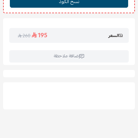
تعليمات الغسيل والكي:
يُغسل عند 30° مئوية.
يُمنع استخدام المبيض.
195
السعر
260
يُجفف في الظل أو على حرارة منخفضة.
يُكوى بدرجة حرارة منخفضة.
إضافة ملاحظة
الأسئلة الشائعة:
س: هل الخامة مناسبة للاستخدام اليومي؟
ج: نعم، الخامة عملية ومريحة وتدوم مع الاستخدام المتكرر.
س: هل يغطي الشرشف المرتبة بالكامل؟
ج: نعم، الشرشف مغاط دائري يناسب المرتبة حتى ارتفاع 30 سم.