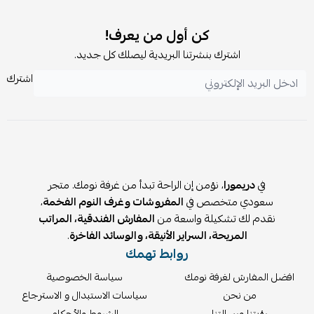
كن أول من يعرف!
اشترك بنشرتنا البريدية ليصلك كل جديد.
اشترك
في
دريمورا
، نؤمن إن الراحة تبدأ من غرفة نومك. متجر
سعودي متخصص في
المفروشات وغرف النوم الفخمة
،
نقدم لك تشكيلة واسعة من
المفارش الفندقية، المراتب
المريحة، السراير الأنيقة، والوسائد الفاخرة
.
روابط تهمك
افضل المفارش لغرفة نومك
سياسة الخصوصية
من نحن
سياسات الاستبدال و الاسترجاع
رؤيتنا ورسالتنا
الشروط والأحكام