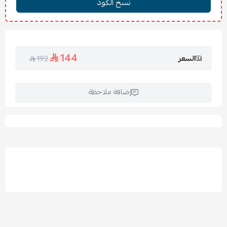
تعليمات الغسيل والكي:
يُغسل عند 30° مئوية.
يُمنع استخدام المبيض.
144
السعر
192
يُجفف في الظل أو على حرارة منخفضة.
يُكوى على حرارة منخفضة.
إضافة ملاحظة
الأسئلة الشائعة:
س: هل مناسب للمراتب السميكة؟
ج: نعم، الشرشف المغاط يغطي المرتبة حتى 30 سم بارتياح.
س: هل الخامة صيفية خفيفة؟
ج: نعم، الخامة مصممة لتعطيك برودة وراحة في الصيف.