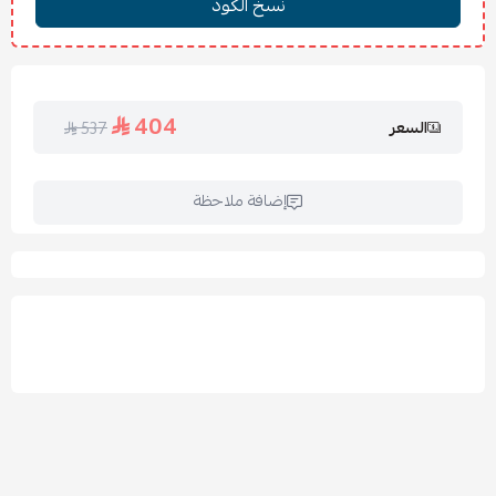
يُجفف في الهواء أو بمجفف على حرارة منخفضة.
يُكوى على حرارة منخفضة مع وضع قماش واقٍ بين المكواة
والقماش.
404
السعر
537
الأسئلة الشائعة:
هل المفرش يناسب جميع المواسم؟
نعم، تصميمه يناسب
الاستخدام على مدار السنة.
إضافة ملاحظة
هل الألوان ثابتة بعد الغسيل؟
نعم، إذا تم اتباع التعليمات
المرفقة.
هل الخدادية والحشو متوفران؟
الخداديات متوفرة بدون
حشو إلا إذا تم ذكر ذلك في العرض.