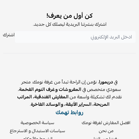
كن أول من يعرف!
اشترك بنشرتنا البريدية ليصلك كل جديد.
اشترك
في
دريمورا
، نؤمن إن الراحة تبدأ من غرفة نومك. متجر
سعودي متخصص في
المفروشات وغرف النوم الفخمة
،
نقدم لك تشكيلة واسعة من
المفارش الفندقية، المراتب
المريحة، السراير الأنيقة، والوسائد الفاخرة
.
روابط تهمك
افضل المفارش لغرفة نومك
سياسة الخصوصية
من نحن
سياسات الاستبدال و الاسترجاع
رؤيتنا ورسالتنا
الشروط والأحكام