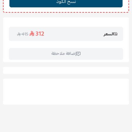
مثالي للاستخدام اليومي أو كهديّة فخمة.
تعليمات الغسيل والكي:
يُغسل على درجة حرارة 30 مئوية.
312
السعر
415
يُنصح باستخدام دورة غسيل لطيفة.
يُكوى على حرارة منخفضة.
يُمنع استخدام المبيضات.
إضافة ملاحظة
الأسئلة الشائعة:
هل المفرش مناسب لجميع المواسم؟
نعم، يوفر الدفء في
الشتاء وخفيف بما يكفي للاستخدام في المواسم المعتدلة.
هل يمكن غسله في الغسالة المنزلية؟
نعم، بشرط الالتزام بدرجة
الحرارة الموصى بها.