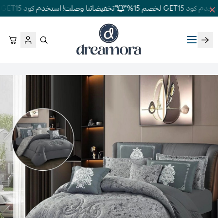
GET1 لخصم 15%"
"تخفيضاتنا وصلت! استخدم كود GET15 لخصم 15%"
دريمورا للمفارش وأثاث غرف النوم