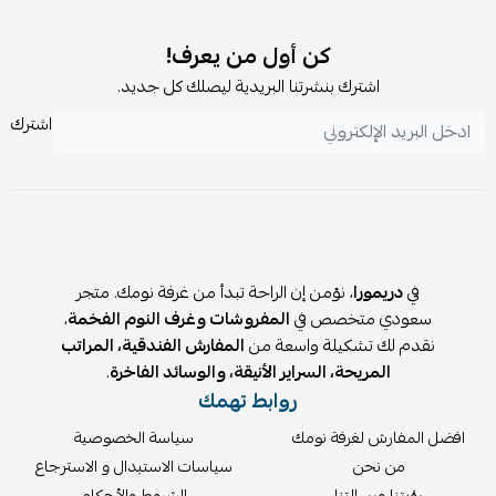
كن أول من يعرف!
اشترك بنشرتنا البريدية ليصلك كل جديد.
اشترك
في
دريمورا
، نؤمن إن الراحة تبدأ من غرفة نومك. متجر
سعودي متخصص في
المفروشات وغرف النوم الفخمة
،
نقدم لك تشكيلة واسعة من
المفارش الفندقية، المراتب
المريحة، السراير الأنيقة، والوسائد الفاخرة
.
روابط تهمك
افضل المفارش لغرفة نومك
سياسة الخصوصية
من نحن
سياسات الاستبدال و الاسترجاع
رؤيتنا ورسالتنا
الشروط والأحكام