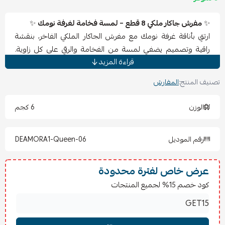
✨
مفرش جاكار ملكي 8 قطع – لمسة فخامة لغرفة نومك
✨
ارتقِ بأناقة غرفة نومك مع مفرش الجاكار الملكي الفاخر، بنقشة
راقية وتصميم يضفي لمسة من الفخامة والرقي على كل زاوية.
قراءة المزيد
خامة ناعمة وفاخرة تجمع بين الجمال والراحة لتمنحك نومًا هادئًا
وإطلالة ملكية.
تصنيف المنتج:
المفارش
المقاسات:
الوزن
6 كجم
لحاف: 240×260 سم
شرشف مطاط: 200×200 سم
رقم الموديل
DEAMORA1-Queen-06
4 أغطية مخدة كبيرة
2 تلبيس خداديات
عرض خاص لفترة محدودة
المميزات:
كود خصم 15% لجميع المنتجات
خامة جاكار فاخرة بنقش ملكي أنيق.
ألوان ثابتة تدوم بعد الغسيل.
حياكة متقنة لمظهر عصري وراقي.