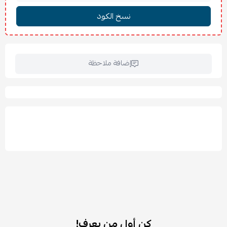
🧴 المكونات:
ماء نقي
مذيب عطري آمن
مجموعة خاصة من أجود العطور الفرنسية والشرقية
📦
السعة
: 500 مل
إضافة ملاحظة
كن أول من يعرف!