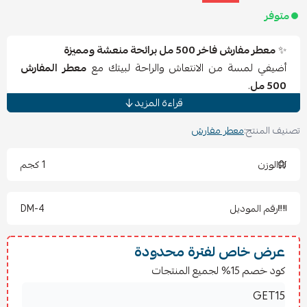
متوفر
✨
معطر مفارش فاخر 500 مل برائحة منعشة ومميزة
أضيفي لمسة من الانتعاش والراحة لبيتك مع
معطر المفارش
500 مل
.
قراءة المزيد
بتركيبته الفاخرة المستوحاة من أجود العطور الشرقية والفرنسية،
يمنحك رائحة جذابة تدوم طويلًا وتضفي أجواءً مليئة بالنظافة
تصنيف المنتج:
معطر مفارش
والحيوية.
مناسب للاستخدام على المفارش، الأثاث، وغرف النوم، ليترك أثرًا
الوزن
1 كجم
منعشًا يبهج يومك.
✔️ رائحة مميزة تدوم طويلاً.
رقم الموديل
DM-4
✔️ لطيف وغير مزعج.
✔️ متعدد الاستخدامات (مفارش – غرف – أثاث).
🪄 طريقة الاستخدام المثالي:
عرض خاص لفترة محدودة
يُنصح بتهوية الغرف مدة 15 دقيقة قبل الاستخدام.
كود خصم 15% لجميع المنتجات
يُفضل رشّه على الملاءات والمفارش النظيفة لثبات وانتشار
أفضل للرائحة.