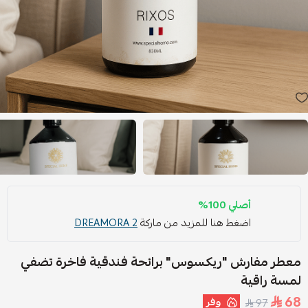
أصلي 100%
اضغط هنا للمزيد من ماركة
DREAMORA 2
معطر مفارش "ريكسوس" برائحة فندقية فاخرة تضفي
لمسة راقية
68
وفر
97