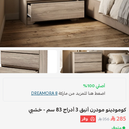
أصلي 100%
اضغط هنا للمزيد من ماركة
DREAMORA 8
كومودينو مودرن أنيق 3 أدراج 83 سم - خشبي
285
وفر
356
متوفر