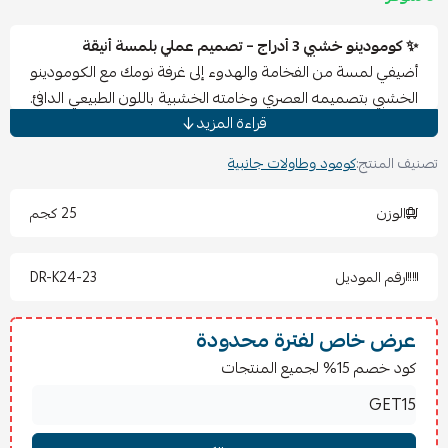
✨ كومودينو خشبي 3 أدراج – تصميم عملي بلمسة أنيقة
أضيفي لمسة من الفخامة والهدوء إلى غرفة نومك مع الكومودينو
الخشبي بتصميمه العصري وخامته الخشبية باللون الطبيعي الدافئ.
قراءة المزيد
يجمع بين الشكل الأنيق والمساحة العملية، ليمنحك حلاً مثالياً
لتنظيم أغراضك اليومية بطريقة مرتبة وعصرية.
تصنيف المنتج:
كومود وطاولات جانبية
يأتي الكومودينو مزودًا بـ 3 أدراج واسعة بسحب سلس وانسيابي،
مثالية لتخزين الملابس، الإكسسوارات أو المستلزمات الشخصية
الوزن
25 كجم
بسهولة، مع سطح علوي عملي مناسب للديكور أو الاستخدام
اليومي.
رقم الموديل
DR-K24-23
⭐
المميزات:
تصميم عصري يناسب جميع أنماط الديكور.
3 أدراج عميقة توفر مساحة تخزين عملية ومنظمة.
عرض خاص لفترة محدودة
لون طبيعي دافئ يضيف لمسة هادئة وأنيقة للمكان.
كود خصم 15% لجميع المنتجات
سطح علوي واسع مناسب للديكور أو الاحتياجات اليومية.
خامات متينة تتحمل الاستخدام الطويل.
تشطيب أنيق وحواف ناعمة لمظهر راقٍ.