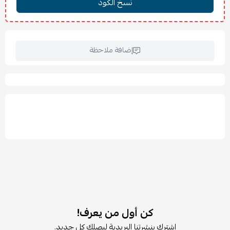
أدراج سهلة الفتح والغلق بسلاسة.
مثالي لغرف النوم أو الاستخدام الجانبي بالمنازل.
📐 المقاسات:
العرض: 80 سم
إضافة ملاحظة
العمق: 40 سم
الارتفاع: 83 سم
🪵 الخامة:
خشب عالي الجودة
🧼 العناية والتنظيف:
يُمسح بقطعة قماش جافة أو مبللة قليلًا.
تجنب تعريض المنتج للماء بشكل مباشر.
عدم استخدام منظفات قوية أو كاشطة.
🏠 الاستخدامات:
غرفة النوم ككومودينو أو وحدة أدراج.
غرفة المعيشة.
المداخل.
كن أول من يعرف!
غرف الفنادق أو الشقق.
اشترك بنشرتنا البريدية ليصلك كل جديد.