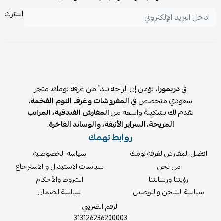
🚚 طريقة التوصيل:
اشترك
يتم التوصيل مغلفًا جيدًا للحفاظ على المنتج.
التوصيل حتى باب المنزل.
يتطلب تركيب: نعم
يشمل خدمة التركيب: لا
الضمان: ضد عيوب الشحن والتوصيل
في
دريمورا
، نؤمن إن الراحة تبدأ من غرفة نومك. متجر
سعودي متخصص في
المفروشات وغرف النوم الفخمة
،
نقدم لك تشكيلة واسعة من
المفارش الفندقية، المراتب
المريحة، السراير الأنيقة، والوسائد الفاخرة
.
روابط تهمك
افضل المفارش لغرفة نومك
سياسة الخصوصية
من نحن
سياسات الاستبدال و الاسترجاع
رؤيتنا ورسالتنا
الشروط والأحكام
سياسة الشحن والتوصيل
سياسة الضمان
الرقم الضريبي
313126236200003