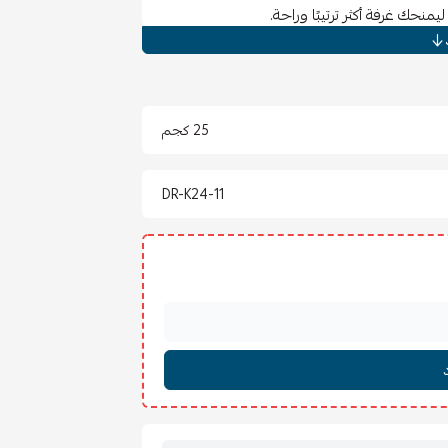
يمنحك غرفة أكثر ترتيبًا وراحة.
سة دافئة لأي غرفة، ويمنحك مساحة تخزين
ا أن السطح العلوي مثالي لوضع الديكورات أو
25 كجم
DR-K24-11