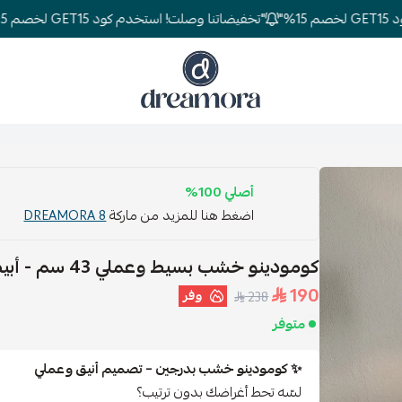
"تخفيضاتنا وصلت! استخدم كود GET15 لخصم 15%"
دريمورا للمفارش وأثاث غرف النوم
أصلي 100%
اضغط هنا للمزيد من ماركة
DREAMORA 8
كومودينو خشب بسيط وعملي 43 سم - أبيض
190
وفر
238
متوفر
✨ كومودينو خشب بدرجين – تصميم أنيق وعملي
لسّه تحط أغراضك بدون ترتيب؟