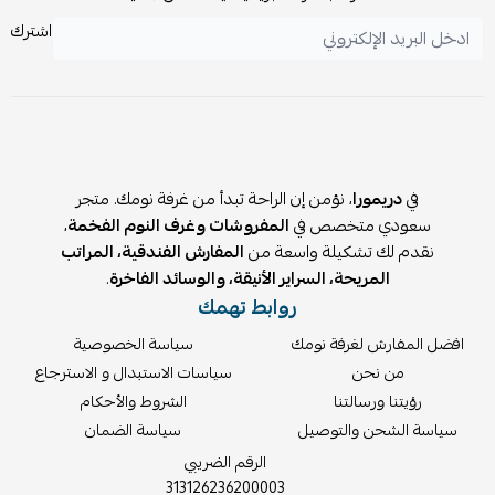
يجفف بقطعة قماش نظيفة بعد التنظيف.
اشترك
يفضل إعادة إحكام ربط المسامير بعد أسبوعين من التجميع وعند
الحاجة لزيادة الثبات.
في
دريمورا
، نؤمن إن الراحة تبدأ من غرفة نومك. متجر
سعودي متخصص في
المفروشات وغرف النوم الفخمة
،
نقدم لك تشكيلة واسعة من
المفارش الفندقية، المراتب
المريحة، السراير الأنيقة، والوسائد الفاخرة
.
روابط تهمك
افضل المفارش لغرفة نومك
سياسة الخصوصية
من نحن
سياسات الاستبدال و الاسترجاع
رؤيتنا ورسالتنا
الشروط والأحكام
سياسة الشحن والتوصيل
سياسة الضمان
الرقم الضريبي
313126236200003