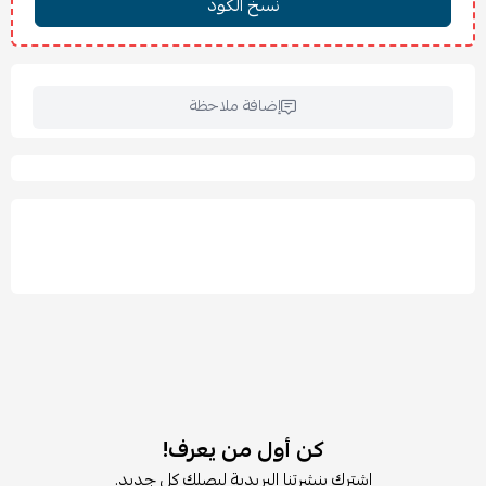
الارتفاع: 87 سم
عرض المقعد: 40 سم
عمق المقعد: 41 سم
ارتفاع المقعد: 45 سم
إضافة ملاحظة
التحمل المختبر: 110 كجم
الخامة:
خشب صنوبر صلب مطلي بورنيش أكريليك شفاف
✨ المميزات:
تصميم كلاسيكي أنيق بظهر سلم خشبي.
مناسب لغرف الطعام والمطابخ والجلسات اليومية.
هيكل قوي من الخشب الصلب لمتانة عالية.
تصميم بدون ذراعين لتوفير المساحة بسهولة.
يمكن تنسيقه مع وسائد كراسي بألوان مختلفة.
مظهر دافئ يضيف لمسة طبيعية للمكان.
مثالي للمساحات الصغيرة والديكورات الكلاسيكية والعصرية.
🧽 العناية والتنظيف:
كن أول من يعرف!
يمسح بصابون سائل لطيف وقطعة قماش ناعمة.
اشترك بنشرتنا البريدية ليصلك كل جديد.