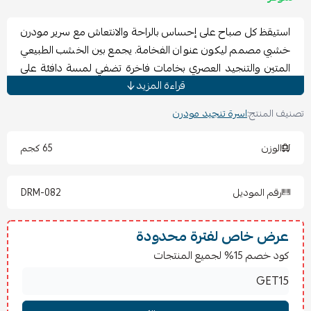
استيقظ كل صباح على إحساس بالراحة والانتعاش مع سرير مودرن
خشبي مصمم ليكون عنوان الفخامة. يجمع بين الخشب الطبيعي
المتين والتنجيد العصري بخامات فاخرة تضفي لمسة دافئة على
قراءة المزيد
ديكور غرفتك.
سرير يعكس أناقة الطبيعة
مثالي للأذواق التي تبحث
عن التميز والراحة معًا. اكتشف أناقة سرير روزاليا في قسم
أسرة
.
تصنيف المنتج:
اسرة تنجيد مودرن
المواصفات الفنية لسرير يعكس أناقة الطبيعة
الوزن
65 كجم
تم تصميم هذا السرير ليتوافق مع أعلى معايير الجودة والصلابة:
نوع الخشب:
مزيج من الخشب السويدي والتايلندي عالي
رقم الموديل
DRM-082
الجودة (سماكة 18 ملم).
الأقمشة المتاحة:
بوكلية، خيش (كتان)، أو المخمل حسب
اختيار العميل.
عرض خاص لفترة محدودة
الأبعاد الأساسية:
ارتفاع القاعدة 25 سم، وارتفاع الظهر 125
كود خصم 15% لجميع المنتجات
سم (كلاهما قابل للتعديل).
الأرجل:
5 سم، بتصميم مودرن منخفض.
المقاسات والألوان:
متوفرة بعدة مقاسات لتناسب كل احتياج،