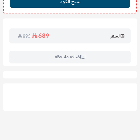
ويتم اختيار الألوان من الكتالوج.
لماذا نعتبر سرير يعكس أناقة الطبيعة خيارك
الأفضل
689
السعر
895
هذا السرير يمثل التوازن المثالي بين الهدوء والجمال الطبيعي:
تصميم هادئ يعكس أناقة الطبيعة:
يضفي
سرير يعكس
أناقة الطبيعة
روزاليا إحساسًا بالسكينة والهدوء، مع تصميم
إضافة ملاحظة
يتماشى مع ألوان وخامات مستوحاة من البيئة الطبيعية، مما يخلق
ملاذاً مريحاً.
خشب طبيعي بضمان الصلابة:
يوفر خشب السويدي
والتايلندي عالي الجودة صلابة لسنوات طويلة، مما يجعل هذا
السرير الهادئ
استثماراً مستداماً بضمان 5 سنوات.
جوانب داعمة واستقرار إضافي:
الجوانب مصنوعة من خشب
عالي الجودة، مما يوفر استقراراً إضافياً أثناء الاستخدام.
خيارات تنجيد فاخرة:
يمكنك التخصيص بالاختيار بين أقمشة
البوكلية، الخيش أو المخمل ليتناسب مع ذوقك الرفيع.
قابلية التخصيص في الأبعاد والارتفاع:
إمكانية تخصيص أبعاد