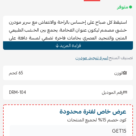
متوفر
استيقظ كل صباح على إحساس بالراحة والانتعاش مع سرير مودرن
خشبي مصمم ليكون عنوان الفخامة. يجمع بين الخشب الطبيعي
المتين والتنجيد العصري بخامات فاخرة تضفي لمسة دافئة على
قراءة المزيد
ديكور غرفتك.
سرير نوم بتنجيد مريح
مثالي للأذواق التي تبحث عن
التميز والراحة معًا. اكتشف أناقة سرير ماريلا في قسم
أسرة
.
تصنيف المنتج:
اسرة تنجيد مودرن
المواصفات الفنية لسرير نوم بتنجيد مريح
الوزن
65 كجم
تم تصميم هذا السرير ليتوافق مع أعلى معايير الجودة والصلابة:
نوع الخشب:
مزيج من الخشب السويدي والتايلندي عالي
رقم الموديل
DRM-104
الجودة (سماكة 18 ملم).
الأقمشة المتاحة:
بوكلية، خيش (كتان)، أو المخمل حسب
اختيار العميل.
عرض خاص لفترة محدودة
الأبعاد الأساسية:
ارتفاع القاعدة 30 سم، وارتفاع الظهر 130
كود خصم 15% لجميع المنتجات
سم (كلاهما قابل للتعديل).
الأرجل:
5 سم، بتصميم مودرن منخفض.