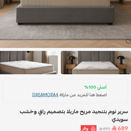
أصلي 100%
اضغط هنا للمزيد من ماركة
DREAMORA4
سرير نوم بتنجيد مريح ماريلا بتصميم راقٍ وخشب
سويدي
689
وفر
895