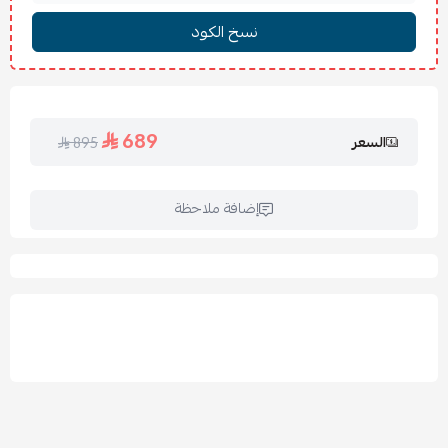
المقاسات والألوان:
متوفرة بعدة مقاسات لتناسب كل احتياج،
ويتم اختيار الألوان من الكتالوج.
لماذا نعتبر سرير نوم بتنجيد مريح خيارك
الأفضل
689
السعر
895
هذا السرير يمثل التوازن المثالي بين الأناقة والوظيفة العملية:
راحة استثنائية وتصميم راقٍ:
يمنحك
سرير نوم بتنجيد مريح
ماريلا شعوراً بالراحة الاستثنائية بفضل التنجيد الفاخر، مما يدعم
إضافة ملاحظة
نومك بعمق ويضفي لمسة راقية على الغرفة.
خشب طبيعي بضمان الصلابة:
يوفر خشب السويدي
والتايلندي عالي الجودة صلابة لسنوات طويلة، مما يجعل هذا
السرير بتنجيد مريح
استثماراً مستداماً بضمان 5 سنوات.
جوانب داعمة واستقرار إضافي:
الجوانب مصنوعة من خشب
عالي الجودة، مما يوفر استقراراً إضافياً أثناء الاستخدام.
خيارات تنجيد فاخرة:
يمكنك التخصيص بالاختيار بين أقمشة
البوكلية، الخيش أو المخمل ليتناسب مع ذوقك الرفيع.
قابلية التخصيص الكاملة:
إمكانية تخصيص أبعاد السرير