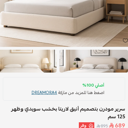
أصلي 100%
اضغط هنا للمزيد من ماركة
DREAMORA4
سرير مودرن بتصميم أنيق لاريتا بخشب سويدي وظهر
125 سم
689
وفر
895