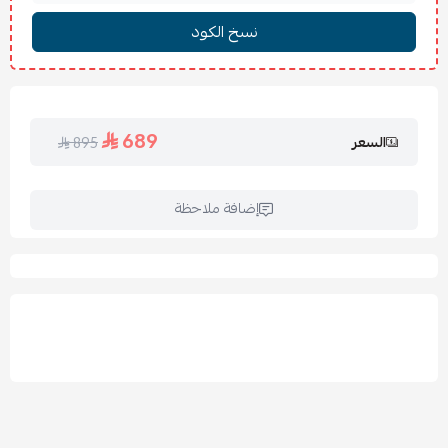
المقاسات والألوان:
متوفرة بعدة مقاسات لتناسب كل احتياج،
ويتم اختيار الألوان من الكتالوج.
لماذا نعتبر سرير مودرن بتصميم أنيق خيارك
الأفضل
689
السعر
895
هذا السرير يمثل التوازن المثالي بين الأناقة والوظيفة العملية:
دمج الراحة والجمال:
يمنحك
سرير مودرن بتصميم أنيق
لاريتا الجمال البصري مع الراحة الفائقة، مما يخلق توازناً مثالياً في
إضافة ملاحظة
غرفة نومك ويدعم نومك العميق.
خشب طبيعي بضمان الصلابة:
يوفر خشب السويدي
والتايلندي عالي الجودة صلابة لسنوات طويلة، مما يجعل هذا
السرير المودرن
استثماراً مستداماً بضمان 5 سنوات.
جوانب داعمة واستقرار إضافي:
الجوانب مصنوعة من خشب
عالي الجودة، مما يوفر استقراراً إضافياً أثناء الاستخدام.
خيارات تنجيد فاخرة:
يمكنك التخصيص بالاختيار بين أقمشة
البوكلية، الخيش أو المخمل ليتناسب مع ذوقك الرفيع.
قابلية التخصيص الكاملة:
إمكانية تخصيص أبعاد السرير