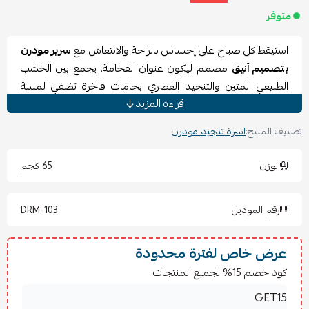
متوفر
استيقظ كل صباح على إحساس بالراحة والانتعاش مع
سرير مودرن
بتصميم أنيق
مصمم ليكون عنوان الفخامة. يجمع بين الخشب
الطبيعي المتين والتنجيد العصري بخامات فاخرة تضفي لمسة
قراءة المزيد
دافئة على ديكور غرفتك. هذا السرير مثالي للأذواق التي تبحث عن
التميز والراحة معًا. اكتشف أناقة سرير لاريتا في قسم
أسرة
.
تصنيف المنتج:
اسرة تنجيد مودرن
المواصفات الفنية لسرير مودرن بتصميم أنيق
الوزن
65 كجم
تم تصميم هذا السرير ليتوافق مع أعلى معايير الجودة والصلابة:
نوع الخشب:
مزيج من الخشب السويدي والتايلندي عالي
رقم الموديل
DRM-103
الجودة (سماكة 18 ملم).
الأقمشة المتاحة:
بوكلية، خيش (كتان)، أو المخمل حسب
اختيار العميل.
عرض خاص لفترة محدودة
الأبعاد الأساسية:
ارتفاع القاعدة 25 سم، وارتفاع الظهر 125
كود خصم 15% لجميع المنتجات
سم (كلاهما قابل للتعديل).
الأرجل:
5 سم، بتصميم مودرن منخفض.