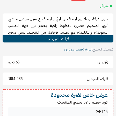
متوفر
حوّل غرفة نومك إلى لوحة من الرقي والراحة مع سرير مودرن خشبي
أنيق. تصميم عصري بخطوط راقية يجمع بين قوة الخشب
السويدي والتايلندي مع لمسة فخامة من التنجيد. ليس مجرد
قراءة المزيد
سرير للنوم… بل قطعة فنية تضيف سحرًا خاصًا لديكور غرفتك
وتمنحك راحة تفوق التوقعات. اكتشف أناقة
سرير فاخر بأسلوب
تصنيف المنتج:
اسرة تنجيد مودرن
أنيق
في قسم
أسرة
.
الوزن
65 كجم
المواصفات الفنية لسرير فاخر بأسلوب أنيق
تم تصميم هذا السرير ليتوافق مع أعلى معايير الجودة والصلابة:
رقم الموديل
DRM-085
نوع الخشب:
مزيج من الخشب السويدي والتايلندي عالي
الجودة (سماكة 18 ملم).
الأقمشة المتاحة:
عرض خاص لفترة محدودة
بوكلية، خيش (كتان)، أو المخمل حسب
اختيار العميل.
كود خصم 15% لجميع المنتجات
الأبعاد الأساسية:
ارتفاع القاعدة 25 سم، وارتفاع الظهر 125
سم (كلاهما قابل للتعديل).