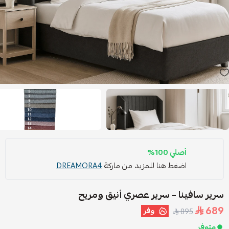
أصلي 100%
اضغط هنا للمزيد من ماركة
DREAMORA4
سرير سافينا – سرير عصري أنيق ومريح
689
وفر
895
متوفر