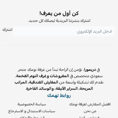
يتطلب التركيب ولكن
لا يشمل
التركيب.
كن أول من يعرف!
اشترك بنشرتنا البريدية ليصلك كل جديد.
اشترك
في
دريمورا
، نؤمن إن الراحة تبدأ من غرفة نومك. متجر
سعودي متخصص في
المفروشات وغرف النوم الفخمة
،
نقدم لك تشكيلة واسعة من
المفارش الفندقية، المراتب
المريحة، السراير الأنيقة، والوسائد الفاخرة
.
روابط تهمك
افضل المفارش لغرفة نومك
سياسة الخصوصية
من نحن
سياسات الاستبدال و الاسترجاع
رؤيتنا ورسالتنا
الشروط والأحكام