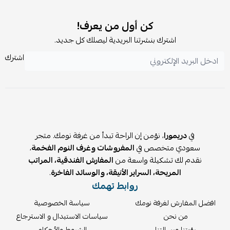
يتطلب التركيب ولكن
لا يشمل
التركيب.
كن أول من يعرف!
اشترك بنشرتنا البريدية ليصلك كل جديد.
اشترك
في
دريمورا
، نؤمن إن الراحة تبدأ من غرفة نومك. متجر
سعودي متخصص في
المفروشات وغرف النوم الفخمة
،
نقدم لك تشكيلة واسعة من
المفارش الفندقية، المراتب
المريحة، السراير الأنيقة، والوسائد الفاخرة
.
روابط تهمك
افضل المفارش لغرفة نومك
سياسة الخصوصية
من نحن
سياسات الاستبدال و الاسترجاع
رؤيتنا ورسالتنا
الشروط والأحكام