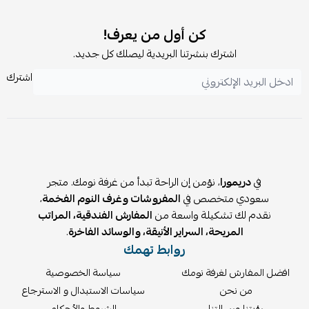
يتطلب التركيب ولكن
لا يشمل
التركيب.
كن أول من يعرف!
اشترك بنشرتنا البريدية ليصلك كل جديد.
اشترك
في
دريمورا
، نؤمن إن الراحة تبدأ من غرفة نومك. متجر
سعودي متخصص في
المفروشات وغرف النوم الفخمة
،
نقدم لك تشكيلة واسعة من
المفارش الفندقية، المراتب
المريحة، السراير الأنيقة، والوسائد الفاخرة
.
روابط تهمك
افضل المفارش لغرفة نومك
سياسة الخصوصية
من نحن
سياسات الاستبدال و الاسترجاع
رؤيتنا ورسالتنا
الشروط والأحكام