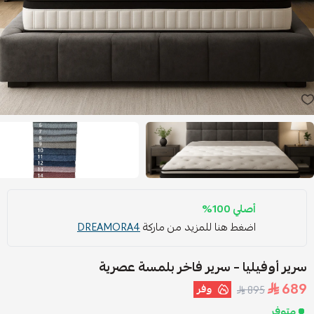
أصلي 100%
اضغط هنا للمزيد من ماركة
DREAMORA4
سرير أوفيليا – سرير فاخر بلمسة عصرية
689
وفر
895
متوفر