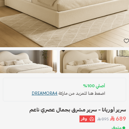
أصلي 100%
اضغط هنا للمزيد من ماركة
DREAMORA4
سرير أوريانا – سرير مشرق بجمال عصري ناعم
689
وفر
895
متوفر