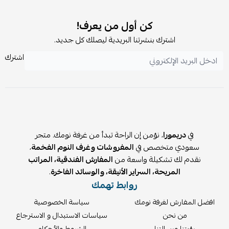
ارتفاع الظهر
: 125 سم (قابل للتعديل)
سماكة الخشب
: 18 ملم
كن أول من يعرف!
الأرجل
: 3 سم
اشترك بنشرتنا البريدية ليصلك كل جديد.
نوع الخشب
: مزيج من السويدي والتايلندي لمتانة عالية.
اشترك
خيارات الأقمشة
: بوكلية أو خيش (كتان) أو المخمل حسب
الاختيار.
المقاسات والألوان
: متوفرة ضمن كتالوج الألوان والمقاسات
الشاملة لدينا.
لماذا تختار سرير أوريانا من دريمورا؟
في
دريمورا
، نؤمن إن الراحة تبدأ من غرفة نومك. متجر
في دريمورا، لا نبيعك مفروشات، بل استثماراً في صحتك ورفاهيتك.
سعودي متخصص في
المفروشات وغرف النوم الفخمة
،
خبرتنا في اختيار أجود الخامات والتصاميم في السعودية تضمن أن
نقدم لك تشكيلة واسعة من
المفارش الفندقية، المراتب
كل منتج هو إضافة حقيقية لمنزلك. باختيارك أوريانا، أنت تختار
المريحة، السراير الأنيقة، والوسائد الفاخرة
.
قطعة تجمع بين الفخامة المعمارية ومتانة الخشب العملي، لتقدم
روابط تهمك
لك
سرير مودرن خشب
يغير مفهوم الراحة.
افضل المفارش لغرفة نومك
سياسة الخصوصية
من نحن
سياسات الاستبدال و الاسترجاع
الأسئلة الشائعة
رؤيتنا ورسالتنا
الشروط والأحكام