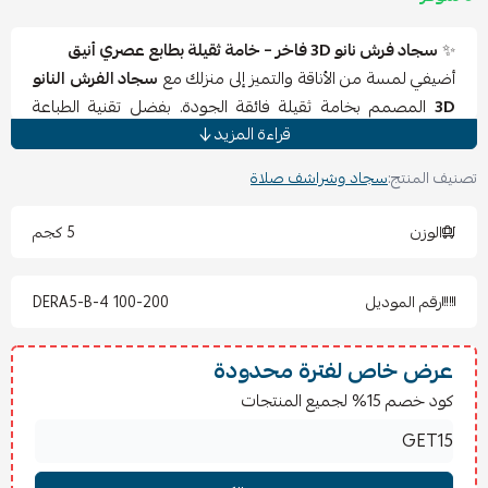
✨
سجاد فرش نانو 3D فاخر – خامة ثقيلة بطابع عصري أنيق
أضيفي لمسة من الأناقة والتميز إلى منزلك مع
سجاد الفرش النانو
3D
المصمم بخامة ثقيلة فائقة الجودة. بفضل تقنية الطباعة
قراءة المزيد
ثلاثية الأبعاد، يمنحك السجاد عمقاً بصرياً رائعاً وألواناً واضحة
تضفي حياة على ديكور غرفتك. يأتي بمقاس عملي
200×100 سم
تصنيف المنتج:
سجاد وشراشف صلاة
ليغطي المساحات بشكل مثالي مع ملمس ناعم مريح تحت
الأقدام.
الوزن
5 كجم
✅
المميزات
خامة نانو ثقيلة متينة تدوم طويلاً.
رقم الموديل
DERA5-B-4 100-200
تصميم 3D عصري بتفاصيل دقيقة وجذابة.
حجم واسع 200×100 سم مثالي للغرف الكبيرة.
سهل التنظيف ويحافظ على رونقه.
عرض خاص لفترة محدودة
يضفي لمسة فاخرة تناسب جميع أنماط الديكور.
كود خصم 15% لجميع المنتجات