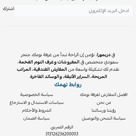
اشترك
في
دريمورا
، نؤمن إن الراحة تبدأ من غرفة نومك. متجر
سعودي متخصص في
المفروشات وغرف النوم الفخمة
،
نقدم لك تشكيلة واسعة من
المفارش الفندقية، المراتب
المريحة، السراير الأنيقة، والوسائد الفاخرة
.
روابط تهمك
افضل المفارش لغرفة نومك
سياسة الخصوصية
من نحن
سياسات الاستبدال و الاسترجاع
رؤيتنا ورسالتنا
الشروط والأحكام
سياسة الشحن والتوصيل
سياسة الضمان
الرقم الضريبي
313126236200003