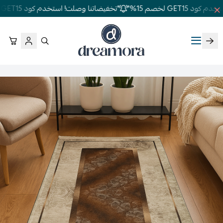
GET1 لخصم 15%"
"تخفيضاتنا وصلت! استخدم كود GET15 لخصم 15%"
دريمورا للمفارش وأثاث غرف النوم