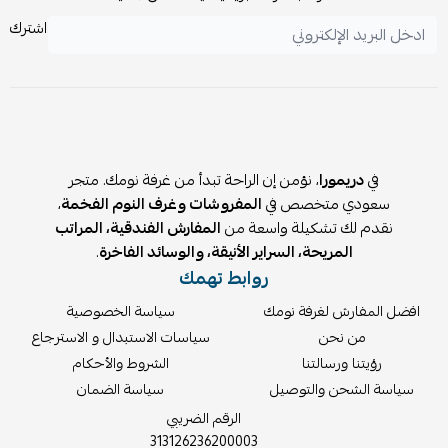
اشترك
في
دريمورا
، نؤمن إن الراحة تبدأ من غرفة نومك. متجر
سعودي متخصص في
المفروشات وغرف النوم الفخمة
،
نقدم لك تشكيلة واسعة من
المفارش الفندقية، المراتب
المريحة، السراير الأنيقة، والوسائد الفاخرة
.
روابط تهمك
افضل المفارش لغرفة نومك
سياسة الخصوصية
من نحن
سياسات الاستبدال و الاسترجاع
رؤيتنا ورسالتنا
الشروط والأحكام
سياسة الشحن والتوصيل
سياسة الضمان
الرقم الضريبي
313126236200003