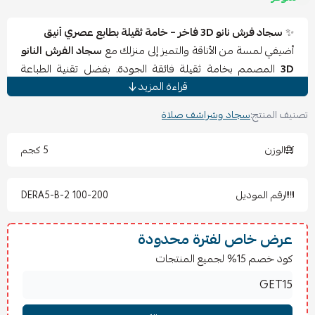
✨
سجاد فرش نانو 3D فاخر – خامة ثقيلة بطابع عصري أنيق
أضيفي لمسة من الأناقة والتميز إلى منزلك مع
سجاد الفرش النانو
3D
المصمم بخامة ثقيلة فائقة الجودة. بفضل تقنية الطباعة
قراءة المزيد
ثلاثية الأبعاد، يمنحك السجاد عمقاً بصرياً رائعاً وألواناً واضحة
تضفي حياة على ديكور غرفتك. يأتي بمقاس عملي
200×100 سم
تصنيف المنتج:
سجاد وشراشف صلاة
ليغطي المساحات بشكل مثالي مع ملمس ناعم مريح تحت
الأقدام.
الوزن
5 كجم
✅
المميزات
خامة نانو ثقيلة متينة تدوم طويلاً.
رقم الموديل
DERA5-B-2 100-200
تصميم 3D عصري بتفاصيل دقيقة وجذابة.
حجم واسع 200×100 سم مثالي للغرف الكبيرة.
سهل التنظيف ويحافظ على رونقه.
عرض خاص لفترة محدودة
يضفي لمسة فاخرة تناسب جميع أنماط الديكور.
كود خصم 15% لجميع المنتجات