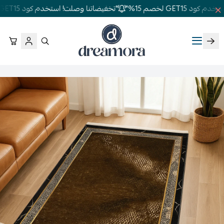
GET15 لخصم 15%"
"تخفيضاتنا وصلت! استخدم كود GET15 لخصم 15%"
دريمورا للمفارش وأثاث غرف النوم