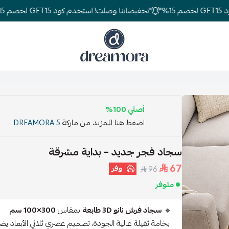
"تخفيضاتنا وصلت! استخدم كود GET15 لخصم 15%"
دريمورا للمفارش وأثاث غرف النوم
أصلي 100%
اضغط هنا للمزيد من ماركة
DREAMORA 5
سجاد فجر جديد – بداية مشرقة
67
وفر
96
متوفر
🔹
سجاد فرش نانو 3D طابعة
بمقاس
300×100 سم
بخامة ثقيلة عالية الجودة، تصميم عصري ثلاثي الأبعاد ي