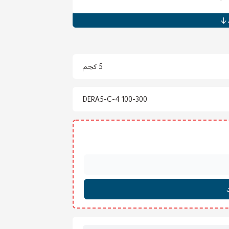
والمجالس).
5 كجم
DERA5-C-4 100-300