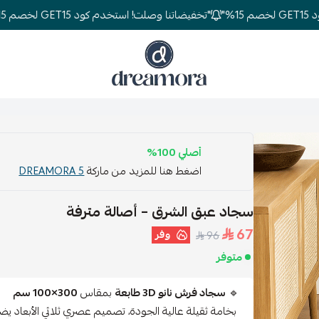
"تخفيضاتنا وصلت! استخدم كود GET15 لخصم 15%"
دريمورا للمفارش وأثاث غرف النوم
أصلي 100%
اضغط هنا للمزيد من ماركة
DREAMORA 5
سجاد عبق الشرق – أصالة مترفة
67
وفر
96
متوفر
🔹
سجاد فرش نانو 3D طابعة
بمقاس
300×100 سم
بخامة ثقيلة عالية الجودة، تصميم عصري ثلاثي الأبعاد ي