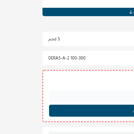
والمجالس).
5 كجم
DERA5-A-2 100-300