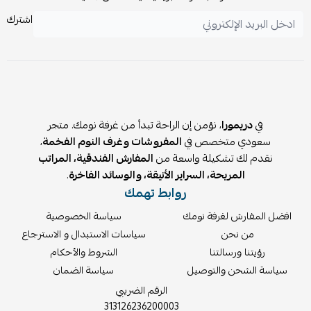
اشترك
في
دريمورا
، نؤمن إن الراحة تبدأ من غرفة نومك. متجر
سعودي متخصص في
المفروشات وغرف النوم الفخمة
،
نقدم لك تشكيلة واسعة من
المفارش الفندقية، المراتب
المريحة، السراير الأنيقة، والوسائد الفاخرة
.
روابط تهمك
افضل المفارش لغرفة نومك
سياسة الخصوصية
من نحن
سياسات الاستبدال و الاسترجاع
رؤيتنا ورسالتنا
الشروط والأحكام
سياسة الشحن والتوصيل
سياسة الضمان
الرقم الضريبي
313126236200003