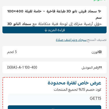
✨ سجاد فرش نانو 3D طباعة فاخرة – خامة ثقيلة 400×100
سم
حوّلي أرضية منزلك إلى لوحة فنية متكاملة مع
سجاد النانو 3D
قراءة المزيد
بتقنية الطباعة ثلاثية الأبعاد. تصميم عصري بخامة ثقيلة عالية
الجودة يمنحك ثباتاً وراحة تحت الأقدام مع ألوان واضحة تدوم
تصنيف المنتج:
سجاد وشراشف صلاة
طويلاً. مثالي لغرف الجلوس والمجالس الواسعة.
✅
المميزات
الوزن
5 كجم
خامة نانو ثقيلة متينة تدوم سنوات.
طباعة 3D واضحة بتفاصيل عصرية أنيقة.
رقم الموديل
DERA5-A-1 100-400
مقاس كبير (400×100 سم) مناسب للمساحات الواسعة.
ملمس ناعم يمنحك راحة عند الاستخدام.
سهل التنظيف ولا يفقد رونقه مع الاستعمال.
عرض خاص لفترة محدودة
كود خصم 15% لجميع المنتجات