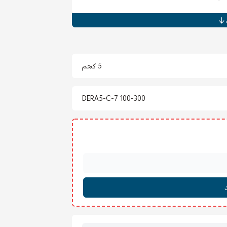
والمجالس).
5 كجم
DERA5-C-7 100-300