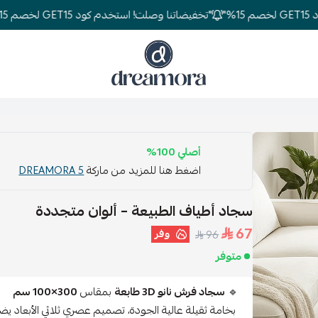
"تخفيضاتنا وصلت! استخدم كود GET15 لخصم 15%"
دريمورا للمفارش وأثاث غرف النوم
أصلي 100%
اضغط هنا للمزيد من ماركة
DREAMORA 5
سجاد أطياف الطبيعة – ألوان متجددة
67
وفر
96
متوفر
🔹
سجاد فرش نانو 3D طابعة
بمقاس
300×100 سم
بخامة ثقيلة عالية الجودة، تصميم عصري ثلاثي الأبعاد ي