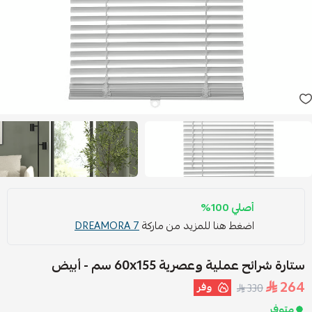
أصلي 100%
اضغط هنا للمزيد من ماركة
DREAMORA 7
ستارة شرائح عملية وعصرية ‎60x155 سم‏‏ - أبيض
264
وفر
330
متوفر