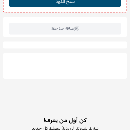
عرض الشريحة: 3.5 سم
الخامات:
الشرائح: ألمنيوم مطلي
السكّة العلوية والسفلية: ألمنيوم بطلاء بودرة
إضافة ملاحظة
العصا: بلاستيك
✨ المميزات:
تصميم عصري أنيق يناسب مختلف الديكورات.
سهولة رفع وخفض الستارة بنظام عملي مريح.
التحكم بدرجة الضوء والخصوصية بسهولة.
شرائح ألمنيوم خفيفة ومتينة وسهلة التنظيف.
تصميم آمن بدون حبال متدلية.
تساعد على تقليل حرارة الشمس والتيارات الهوائية.
إمكانية تركيبها داخل أو خارج إطار النافذة.
مثالية لغرف المعيشة والنوم والمطابخ والمكاتب.
🧽 العناية والتنظيف:
تنظف بقطعة قماش مبللة بمنظف لطيف.
كن أول من يعرف!
اشترك بنشرتنا البريدية ليصلك كل جديد.