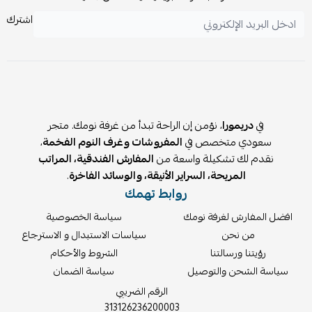
اشترك
في
دريمورا
، نؤمن إن الراحة تبدأ من غرفة نومك. متجر
سعودي متخصص في
المفروشات وغرف النوم الفخمة
،
نقدم لك تشكيلة واسعة من
المفارش الفندقية، المراتب
المريحة، السراير الأنيقة، والوسائد الفاخرة
.
روابط تهمك
افضل المفارش لغرفة نومك
سياسة الخصوصية
من نحن
سياسات الاستبدال و الاسترجاع
رؤيتنا ورسالتنا
الشروط والأحكام
سياسة الشحن والتوصيل
سياسة الضمان
الرقم الضريبي
313126236200003