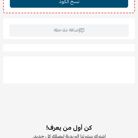
عرض القماش: 80 سم
عرض الرول: 85 سم
الطول: 195 سم
المساحة: 1.56 م²
إضافة ملاحظة
الخامة:
بوليستر 100%
المحتويات:
ستارة رول عاتمة
2 حامل للتثبيت على الحائط أو السقف
✨ المميزات:
تعتيم كامل لحجب الضوء والوهج بشكل فعال.
توفر خصوصية تامة ليلًا ونهارًا.
مثالية للنوم المريح ولمحبي الظلام الكامل.
تقلل حرارة الشمس وفقدان الحرارة من النوافذ.
تصميم بدون حبال لسلامة أكبر للأطفال.
يمكن تركيبها داخل أو خارج تجويف النافذة أو بالسقف.
كن أول من يعرف!
قابلة للقص والتعديل لتناسب النوافذ الأصغر.
اشترك بنشرتنا البريدية ليصلك كل جديد.