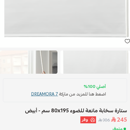
أصلي 100%
اضغط هنا للمزيد من ماركة
DREAMORA 7
ستارة سحّابة مانعة للضوء ‎80x195 سم‏ - أبيض
245
وفر
306
متوفر