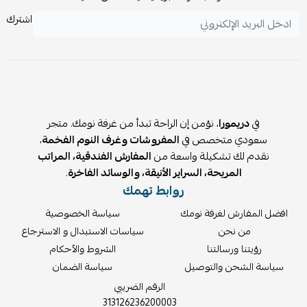
سطح أملس مناسب للاستخدام كشاشة عرض للبروجكتر.
اشترك
آلية سحب عملية لتحديد مستوى الستارة بسهولة.
🧽 العناية والتنظيف:
لا تُغسل بالماء.
لا يُستخدم المبيض أو التنشيف الآلي.
لا تُكوى ولا يُستخدم التنظيف الجاف.
تنظف بقطعة قماش مبللة مع منظف لطيف.
في
دريمورا
، نؤمن إن الراحة تبدأ من غرفة نومك. متجر
سعودي متخصص في
المفروشات وغرف النوم الفخمة
،
نقدم لك تشكيلة واسعة من
المفارش الفندقية، المراتب
المريحة، السراير الأنيقة، والوسائد الفاخرة
.
روابط تهمك
افضل المفارش لغرفة نومك
سياسة الخصوصية
من نحن
سياسات الاستبدال و الاسترجاع
رؤيتنا ورسالتنا
الشروط والأحكام
سياسة الشحن والتوصيل
سياسة الضمان
الرقم الضريبي
313126236200003