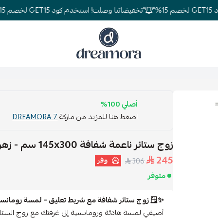
"تخفيضاتنا وصلت! استخدم كود GET15 لخصم 15%"
دريمورا للمفارش وأثاث غرف النوم
أصلي 100%
اضغط هنا للمزيد من ماركة
DREAMORA 7
زوج ستائر ناعمة شفافة ‎145x300 سم - زهري فاتح
245
وفر
306
متوفر
✨🪟 زوج ستائر شفافة مع شريط تعليق – لمسة رومانسية ناعمة لمنزلك
أضيفي لمسة هادئة ورومانسية إلى غرفتك مع زوج الستائ