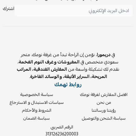
الأنيق.
اشترك
⚠️
ملاحظة:
يُفضل توزيع الوزن بشكل متوازن داخل الخزانة وعلى السطح
العلوي للحفاظ على الثبات والأداء المثالي.
في
دريمورا
، نؤمن إن الراحة تبدأ من غرفة نومك. متجر
سعودي متخصص في
المفروشات وغرف النوم الفخمة
،
نقدم لك تشكيلة واسعة من
المفارش الفندقية، المراتب
المريحة، السراير الأنيقة، والوسائد الفاخرة
.
روابط تهمك
افضل المفارش لغرفة نومك
سياسة الخصوصية
من نحن
سياسات الاستبدال و الاسترجاع
رؤيتنا ورسالتنا
الشروط والأحكام
سياسة الشحن والتوصيل
سياسة الضمان
الرقم الضريبي
313126236200003