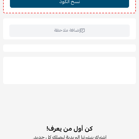
الارتفاع مع الأرجل: 57 سم
الارتفاع المتاح أسفل الأثاث: 21 سم
أقصى حمولة للسطح العلوي: 5 كجم
الخامة: معدن
إضافة ملاحظة
اللون: رمادي
✨
المميزات:
تصميم عصري مرن يناسب مختلف أنماط الديكور.
يمكن استخدامه بالأرجل أو مباشرة على الأرض حسب الحاجة.
مثالية للتخزين الأفقي أو الرأسي بطرق مبتكرة.
باب داخلي يساعد على تنظيم الأوراق والمستندات المهمة.
مساحة تخزين مناسبة للأغراض الصغيرة والكبيرة.
هيكل معدني متين سهل التنظيف وعملي للاستخدام اليومي.
لون رمادي عصري يضيف لمسة مودرن هادئة للمكان.
🧽
العناية والتنظيف:
يُنظف بقطعة قماش ناعمة مبللة أو جافة.
تجنب استخدام المواد الكيميائية القوية أو الكاشطة.
كن أول من يعرف!
يُفضل تجفيف السطح بعد التنظيف للحفاظ على المظهر المعدني
اشترك بنشرتنا البريدية ليصلك كل جديد.