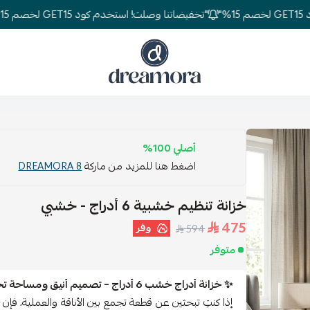
"تخفيضاتنا وصلت! استخدم كود GET15 لخصم 15%"
دريمورا للمفارش وأثاث غرف النوم
أصلي 100%
اضغط هنا للمزيد من ماركة
DREAMORA 8
خزانة تنظيم خشبية 6 أدراج - خشبي
475
وفر
594
متوفر
✨ خزانة أدراج خشب 6 أدراج – تصميم أنيق ومساحة تخزين عملية