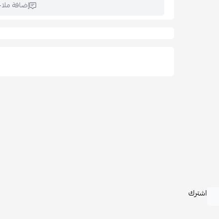
🧽 العناية والتنظيف:
إضافة ملا
تنظيف بالمسح باستخدام قطعة قماش مبللة.
📦 تفاصيل إضافية:
يتطلب تركيب: نعم
خدمة التركيب: غير متاحة
الضمان: ضد عيوب الشحن والتوصيل
اشترك