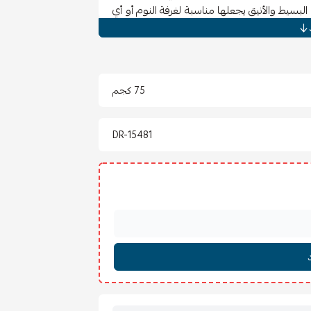
سيط والأنيق يجعلها مناسبة لغرفة النوم أو أي
لملابس، المفروشات، والإكسسوارات.
والاستدامة، بالإضافة إلى تصميم عملي يسهّل
75 كجم
DR-15481