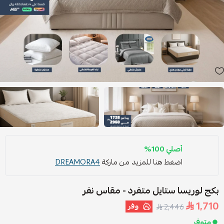
أصلي 100%
اضغط هنا للمزيد من ماركة
DREAMORA4
بكج لوريسا ستايل متفرد - مقاس نفر
1,710
وفر
2,446
متوفر