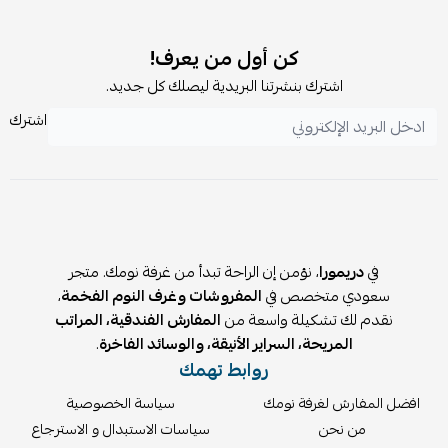
1 غطاء مخدة: 50×75 سم
1 غطاء مخدة بأطراف: 50×75 + 5 سم
✨ المميزات:
كن أول من يعرف!
اشترك بنشرتنا البريدية ليصلك كل جديد.
قماش ناعم عالي الكثافة يشبه القطن
حشوة صيفية خفيفة 350 GSM (بديل الحرير)
اشترك
طباعة رقمية دقيقة وثابتة
مناسب لأسرة 90×190 و100×200 سم
💤 المخدات:
العدد: 2 مخدة فندقية
الخامة: قطن 100%
في
دريمورا
، نؤمن إن الراحة تبدأ من غرفة نومك. متجر
الحشوة: ميكروفيبر ناعم
سعودي متخصص في
المفروشات وغرف النوم الفخمة
،
🎯 لماذا تختار بكج لوريسا؟
نقدم لك تشكيلة واسعة من
المفارش الفندقية، المراتب
المريحة، السراير الأنيقة، والوسائد الفاخرة
.
كل احتياجاتك في باكج واحد بدون حيرة
روابط تهمك
أوفر من شراء كل قطعة منفصلة
خصم إضافي 15%
افضل المفارش لغرفة نومك
سياسة الخصوصية
ضمان 5 سنوات على السرير
من نحن
سياسات الاستبدال و الاسترجاع