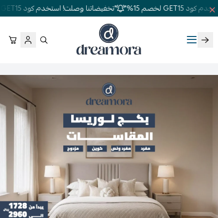
GET1 لخصم 15%"
"تخفيضاتنا وصلت! استخدم كود GET15 لخصم 15%"
دريمورا للمفارش وأثاث غرف النوم