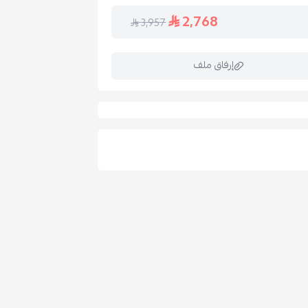
2,768
3,957
إرفاق ملف