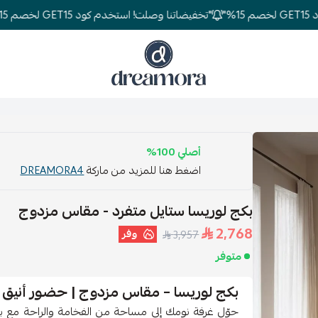
"تخفيضاتنا وصلت! استخدم كود GET15 لخصم 15%"
دريمورا للمفارش وأثاث غرف النوم
أصلي 100%
اضغط هنا للمزيد من ماركة
DREAMORA4
بكج لوريسا ستايل متفرد - مقاس مزدوج
2,768
وفر
3,957
متوفر
بكج لوريسا – مقاس مزدوج | حضور أنيق 
حوّل غرفة نومك إلى مساحة من الفخامة والراحة مع بك