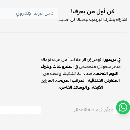
كن أول من يعرف!
اشترك بنشرتنا البريدية ليصلك كل جديد.
في
دريمورا
، نؤمن إن الراحة تبدأ من غرفة نومك.
متجر سعودي متخصص في
المفروشات وغرف
النوم الفخمة
، نقدم لك تشكيلة واسعة من
المفارش الفندقية، المراتب المريحة، السراير
الأنيقة، والوسائد الفاخرة
.
موثّق في منصة الأعمال