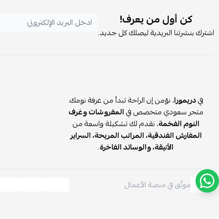
كن أول من يعرف!
اشترك بنشرتنا البريدية ليصلك كل جديد.
في
دريمورا
، نؤمن إن الراحة تبدأ من غرفة نومك.
متجر سعودي متخصص في
المفروشات وغرف
النوم الفخمة
، نقدم لك تشكيلة واسعة من
المفارش الفندقية، المراتب المريحة، السراير
الأنيقة، والوسائد الفاخرة
.
موثّق في منصة الأعمال