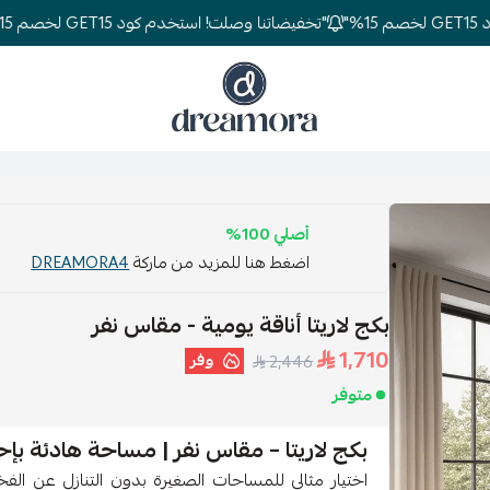
"تخفيضاتنا وصلت! استخدم كود GET15 لخصم 15%"
دريمورا للمفارش وأثاث غرف النوم
أصلي 100%
اضغط هنا للمزيد من ماركة
DREAMORA4
بكج لاريتا أناقة يومية - مقاس نفر
1,710
وفر
2,446
متوفر
بكج لاريتا – مقاس نفر | مساحة هادئة ب
اختيار مثالي للمساحات الصغيرة بدون التنازل عن الفخ