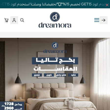
GET15 لخصم 15%"
"تخفيضاتنا وصلت! استخدم كود GET15 لخصم 15%"
دريمورا للمفارش وأثاث غرف النوم