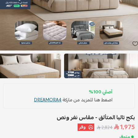
أصلي 100%
اضغط هنا للمزيد من ماركة
DREAMORA4
بكج تاليا المتألق - مقاس نفر ونص
1,975
وفر
2,824
متوفر