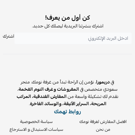
200)
1 غطاء مخدة: 50×75 سم
1 غطاء مخدة بأطراف: 50×75 + 5 سم
كن أول من يعرف!
✨ المميزات:
اشترك بنشرتنا البريدية ليصلك كل جديد.
قماش ناعم عالي الكثافة يشبه القطن
اشترك
حشوة صيفية خفيفة 350 GSM (بديل الحرير)
طباعة رقمية دقيقة وثابتة
مناسب لأسرة 120×200 و140×200 سم
💤 المخدات:
العدد: 2 مخدة فندقية
في
دريمورا
، نؤمن إن الراحة تبدأ من غرفة نومك. متجر
الخامة: قطن 100%
سعودي متخصص في
المفروشات وغرف النوم الفخمة
،
الحشوة: ميكروفيبر ناعم
نقدم لك تشكيلة واسعة من
المفارش الفندقية، المراتب
🎯 لماذا تختار بكج تاليا؟
المريحة، السراير الأنيقة، والوسائد الفاخرة
.
روابط تهمك
كل احتياجاتك في باكج واحد بدون حيرة
أوفر من شراء كل قطعة بشكل منفصل
افضل المفارش لغرفة نومك
سياسة الخصوصية
خصم إضافي 15%
من نحن
سياسات الاستبدال و الاسترجاع